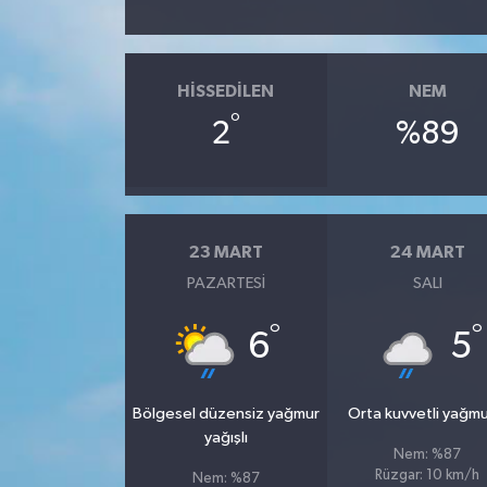
HISSEDILEN
NEM
°
2
%89
23 MART
24 MART
PAZARTESI
SALI
°
°
6
5
Bölgesel düzensiz yağmur
Orta kuvvetli yağmu
yağışlı
Nem: %87
Rüzgar: 10 km/h
Nem: %87