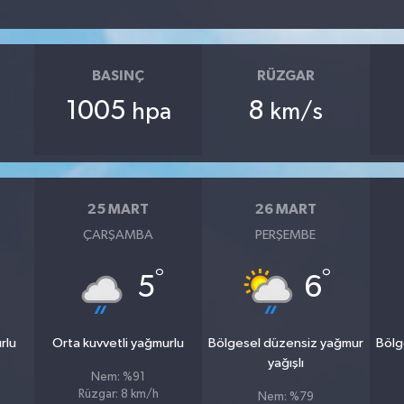
BASINÇ
RÜZGAR
1005
8
hpa
km/s
25 MART
26 MART
ÇARŞAMBA
PERŞEMBE
°
°
5
6
rlu
Orta kuvvetli yağmurlu
Bölgesel düzensiz yağmur
Bölg
yağışlı
Nem: %91
Rüzgar: 8 km/h
Nem: %79