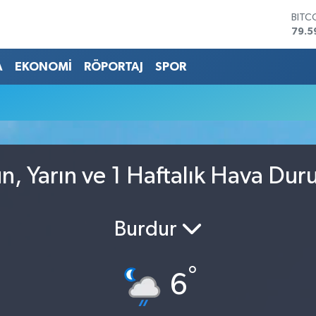
BITC
79.5
DOL
45,4
A
EKONOMİ
RÖPORTAJ
SPOR
EUR
53,3
STER
61,6
G.AL
686
BİST
, Yarın ve 1 Haftalık Hava Du
14.5
Burdur
°
6