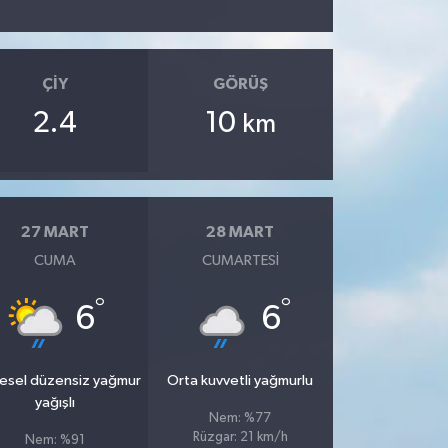
ÇIY
GÖRÜŞ
2.4
10
km
27 MART
28 MART
CUMA
CUMARTESI
°
°
6
6
esel düzensiz yağmur
Orta kuvvetli yağmurlu
yağışlı
Nem: %77
Rüzgar: 21 km/h
Nem: %91