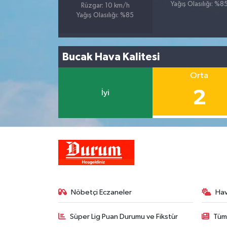
Yağış Olasılığı: %8
Rüzgar: 10 km/h
Yağış Olasılığı: %85
Bucak Hava Kalitesi
Orta
2
İyi
Nöbetçi Eczaneler
Ha
Süper Lig Puan Durumu ve Fikstür
Tüm