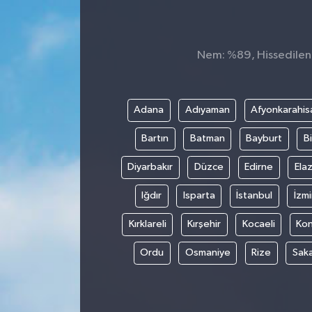
Nem: %89, Hissedilen S
Adana
Adıyaman
Afyonkarahis
Bartın
Batman
Bayburt
Bi
Diyarbakır
Düzce
Edirne
Elaz
Iğdır
Isparta
İstanbul
İzmi
Kırklareli
Kırşehir
Kocaeli
Ko
Ordu
Osmaniye
Rize
Sak