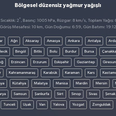
Bölgesel düzensiz yağmur yağışlı
°
ıcaklık: 2
, Basınç: 1005 hPa, Rüzgar: 8 km/s, Toplam Yağış: 
Görüş Mesafesi: 10 km, Gün Doğumu: 6:59, Gün Batımı: 19:1
ar
Ağrı
Aksaray
Amasya
Ankara
Antalya
Ard
lecik
Bingöl
Bitlis
Bolu
Burdur
Bursa
Çanakka
ığ
Erzincan
Erzurum
Eskişehir
Gaziantep
Giresun
r
Kahramanmaraş
Karabük
Karaman
Kars
Kastam
nya
Kütahya
Malatya
Manisa
Mardin
Mersin
arya
Samsun
Şanlıurfa
Siirt
Sinop
Sivas
Şırnak
Tunceli
Uşak
Van
Yalova
Yozgat
Zonguldak