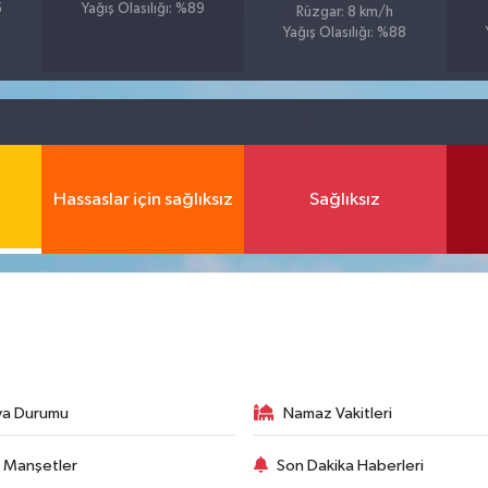
5
Yağış Olasılığı: %89
Rüzgar: 8 km/h
Yağış Olasılığı: %88
Hassaslar için sağlıksız
Sağlıksız
va Durumu
Namaz Vakitleri
 Manşetler
Son Dakika Haberleri