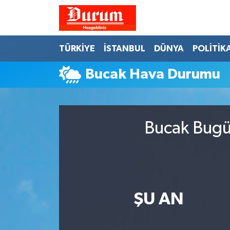
Nöbetçi Eczaneler
TÜRKİYE
İSTANBUL
DÜNYA
POLİTİK
Hava Durumu
Bucak Hava Durumu
Namaz Vakitleri
Trafik Durumu
Bucak Bugün
Süper Lig Puan Durumu ve Fikstür
Tüm Manşetler
ŞU AN
Son Dakika Haberleri
Haber Arşivi