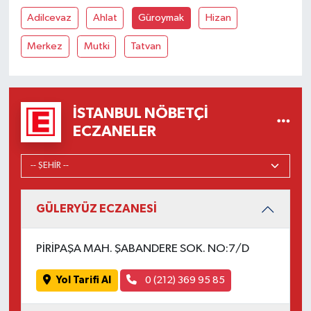
Adilcevaz
Ahlat
Güroymak
Hizan
Merkez
Mutki
Tatvan
İSTANBUL NÖBETÇI
ECZANELER
GÜLERYÜZ ECZANESİ
PİRİPAŞA MAH. ŞABANDERE SOK. NO:7/D
Yol Tarifi Al
0 (212) 369 95 85