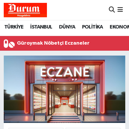
Nöbetçi Eczaneler
TÜRKİYE
İSTANBUL
DÜNYA
POLİTİKA
EKONO
Hava Durumu
Güroymak Nöbetçi Eczaneler
Namaz Vakitleri
Trafik Durumu
Süper Lig Puan Durumu ve Fikstür
Tüm Manşetler
Son Dakika Haberleri
Haber Arşivi