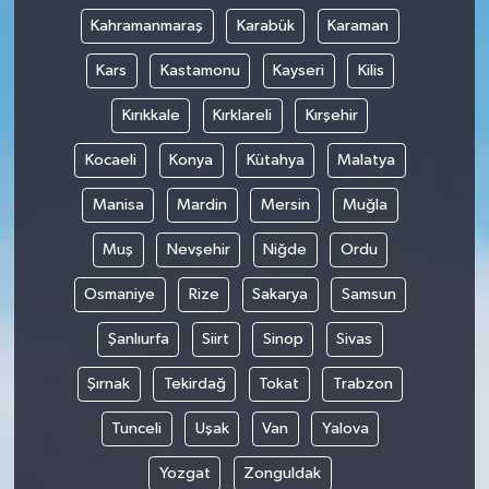
Kahramanmaraş
Karabük
Karaman
Kars
Kastamonu
Kayseri
Kilis
Kırıkkale
Kırklareli
Kırşehir
Kocaeli
Konya
Kütahya
Malatya
Manisa
Mardin
Mersin
Muğla
Muş
Nevşehir
Niğde
Ordu
Osmaniye
Rize
Sakarya
Samsun
Şanlıurfa
Siirt
Sinop
Sivas
Şırnak
Tekirdağ
Tokat
Trabzon
Tunceli
Uşak
Van
Yalova
Yozgat
Zonguldak