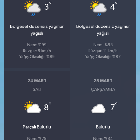
°
°
3
4
Bölgesel düzensiz yağmur
Bölgesel düzensiz yağmur
yağışlı
yağışlı
Nem: %99
Nem: %95
Rüzgar: 9 km/h
Rüzgar: 11 km/h
Yağış Olasılığı: %89
Yağış Olasılığı: %87
24 MART
25 MART
SALI
ÇARŞAMBA
°
°
8
7
Parçalı Bulutlu
Bulutlu
Nem: %79
Nem: %84