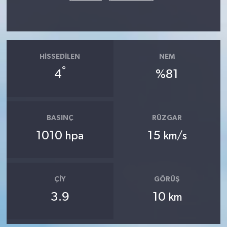
HISSEDILEN
NEM
°
4
%81
BASINÇ
RÜZGAR
1010
15
hpa
km/s
ÇIY
GÖRÜŞ
3.9
10
km