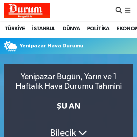
Nöbetçi Eczaneler
TÜRKİYE
İSTANBUL
DÜNYA
POLİTİKA
EKONO
Hava Durumu
Yenipazar Hava Durumu
Namaz Vakitleri
Trafik Durumu
Yenipazar Bugün, Yarın ve 1
Haftalık Hava Durumu Tahmini
Süper Lig Puan Durumu ve Fikstür
Tüm Manşetler
ŞU AN
Son Dakika Haberleri
Bilecik
Haber Arşivi