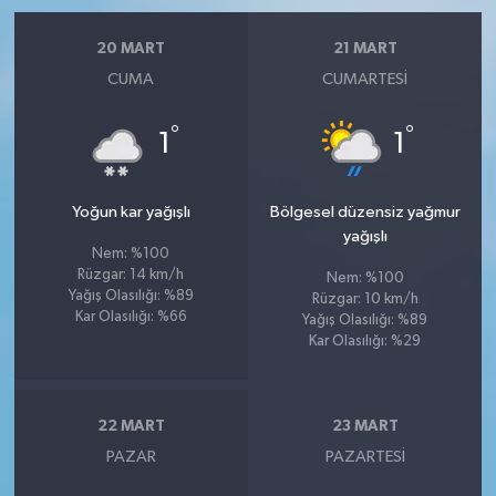
20 MART
21 MART
CUMA
CUMARTESI
°
°
1
1
Yoğun kar yağışlı
Bölgesel düzensiz yağmur
yağışlı
Nem: %100
Rüzgar: 14 km/h
Nem: %100
Yağış Olasılığı: %89
Rüzgar: 10 km/h
Kar Olasılığı: %66
Yağış Olasılığı: %89
Kar Olasılığı: %29
22 MART
23 MART
PAZAR
PAZARTESI