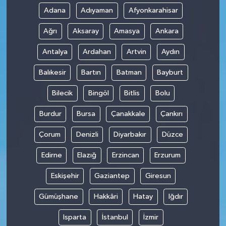
Adana
Adıyaman
Afyonkarahisar
Ağrı
Aksaray
Amasya
Ankara
Antalya
Ardahan
Artvin
Aydın
Balıkesir
Bartın
Batman
Bayburt
Bilecik
Bingöl
Bitlis
Bolu
Burdur
Bursa
Çanakkale
Çankırı
Çorum
Denizli
Diyarbakır
Düzce
Edirne
Elazığ
Erzincan
Erzurum
Eskişehir
Gaziantep
Giresun
Gümüşhane
Hakkâri
Hatay
Iğdır
Isparta
İstanbul
İzmir