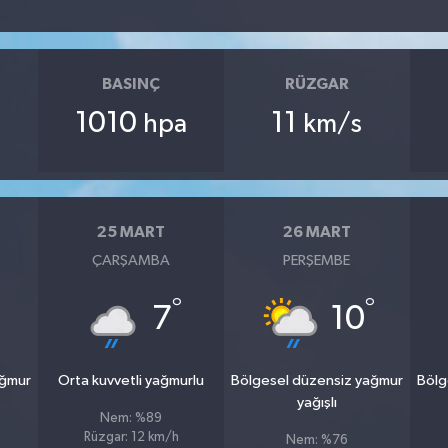
BASINÇ
RÜZGAR
1010
11
hpa
km/s
25 MART
26 MART
ÇARŞAMBA
PERŞEMBE
°
°
7
10
ağmur
Orta kuvvetli yağmurlu
Bölgesel düzensiz yağmur
Bölg
yağışlı
Nem: %89
Rüzgar: 12 km/h
Nem: %76