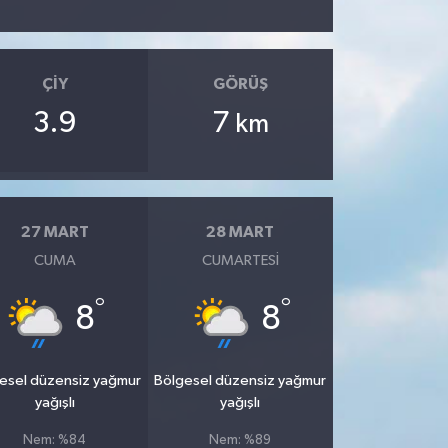
ÇIY
GÖRÜŞ
3.9
7
km
27 MART
28 MART
CUMA
CUMARTESI
°
°
8
8
esel düzensiz yağmur
Bölgesel düzensiz yağmur
yağışlı
yağışlı
Nem: %84
Nem: %89