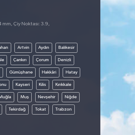
 4 mm, Çiy Noktası: 3.9,
ahan
Artvin
Aydın
Balıkesir
le
Çankırı
Çorum
Denizli
Gümüşhane
Hakkâri
Hatay
onu
Kayseri
Kilis
Kırıkkale
Muğla
Muş
Nevşehir
Niğde
Tekirdağ
Tokat
Trabzon