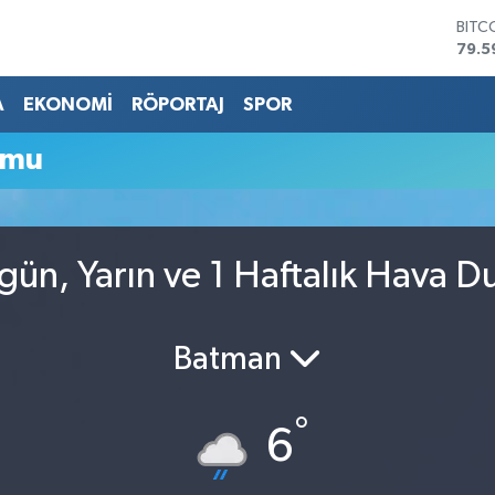
BITC
79.5
DOL
45,4
A
EKONOMİ
RÖPORTAJ
SPOR
EUR
53,3
umu
STER
61,6
G.AL
686
BİST
ün, Yarın ve 1 Haftalık Hava 
14.5
Batman
°
6