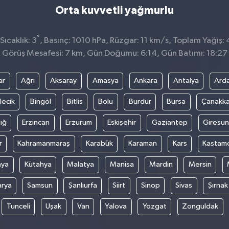
Orta kuvvetli yağmurlu
°
ıcaklık: 3
, Basınç: 1010 hPa, Rüzgar: 11 km/s, Toplam Yağış:
Görüş Mesafesi: 7 km, Gün Doğumu: 6:14, Gün Batımı: 18:27
ar
Ağrı
Aksaray
Amasya
Ankara
Antalya
Ard
lecik
Bingöl
Bitlis
Bolu
Burdur
Bursa
Çanakka
ığ
Erzincan
Erzurum
Eskişehir
Gaziantep
Giresun
r
Kahramanmaraş
Karabük
Karaman
Kars
Kastam
nya
Kütahya
Malatya
Manisa
Mardin
Mersin
arya
Samsun
Şanlıurfa
Siirt
Sinop
Sivas
Şırnak
Tunceli
Uşak
Van
Yalova
Yozgat
Zonguldak