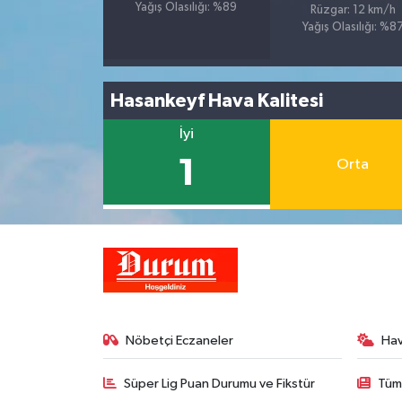
Yağış Olasılığı: %89
Rüzgar: 12 km/h
Yağış Olasılığı: %8
Hasankeyf Hava Kalitesi
İyi
1
Orta
Nöbetçi Eczaneler
Ha
Süper Lig Puan Durumu ve Fikstür
Tüm