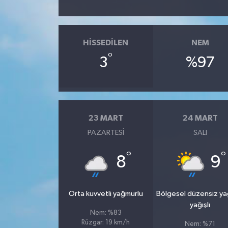
HISSEDILEN
NEM
°
3
%97
23 MART
24 MART
PAZARTESI
SALI
°
°
8
9
Orta kuvvetli yağmurlu
Bölgesel düzensiz y
yağışlı
Nem: %83
Rüzgar: 19 km/h
Nem: %71