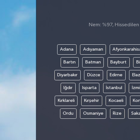
Nem: %97, Hissedilen S
Adana
Adıyaman
Afyonkarahis
Bartın
Batman
Bayburt
Bi
Diyarbakır
Düzce
Edirne
Elaz
Iğdır
Isparta
İstanbul
İzmi
Kırklareli
Kırşehir
Kocaeli
Ko
Ordu
Osmaniye
Rize
Sak