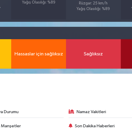
Yağış Olasılığı: %89
Rüzgar: 25 km/h
7
Yağış Olasılığı: %89
Hassaslar için sağlıksız
Sağlıksız
va Durumu
Namaz Vakitleri
 Manşetler
Son Dakika Haberleri