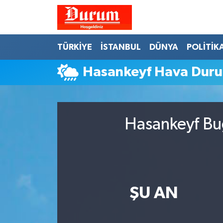
Nöbetçi Eczaneler
TÜRKİYE
İSTANBUL
DÜNYA
POLİTİK
Hava Durumu
Hasankeyf Hava Dur
Namaz Vakitleri
Trafik Durumu
Hasankeyf Bug
Süper Lig Puan Durumu ve Fikstür
Tüm Manşetler
ŞU AN
Son Dakika Haberleri
Haber Arşivi