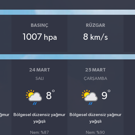
BASINÇ
RÜZGAR
1007
8
hpa
km/s
24 MART
25 MART
SALI
ÇARŞAMBA
°
°
8
9
ağmur
Bölgesel düzensiz yağmur
Bölgesel düzensiz yağmur
yağışlı
yağışlı
Nem: %87
Nem: %90