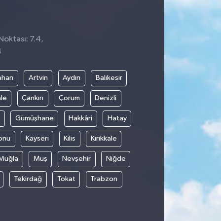
Noktası: 7.4,
4
ahan
Artvin
Aydın
Balıkesir
le
Çankırı
Çorum
Denizli
Gümüşhane
Hakkâri
Hatay
onu
Kayseri
Kilis
Kırıkkale
Muğla
Muş
Nevşehir
Niğde
Tekirdağ
Tokat
Trabzon