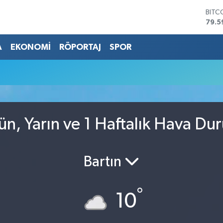
BITC
79.5
DOL
45,4
A
EKONOMİ
RÖPORTAJ
SPOR
EUR
53,3
STER
61,6
G.AL
686
BİST
n, Yarın ve 1 Haftalık Hava Du
14.5
Bartın
°
10