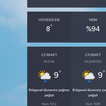
HISSEDILEN
NEM
°
8
%94
22 MART
23 MART
PAZAR
PAZARTESI
°
°
9
9
Bölgesel düzensiz yağmur
Bölgesel düzensiz y
yağışlı
yağışlı
Nem: %92
Nem: %89