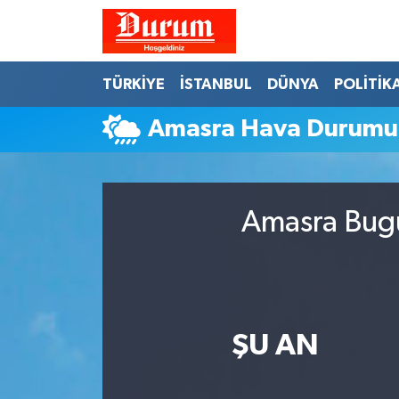
Nöbetçi Eczaneler
TÜRKİYE
İSTANBUL
DÜNYA
POLİTİK
Hava Durumu
Amasra Hava Durumu
Namaz Vakitleri
Trafik Durumu
Amasra Bugü
Süper Lig Puan Durumu ve Fikstür
Tüm Manşetler
ŞU AN
Son Dakika Haberleri
Haber Arşivi