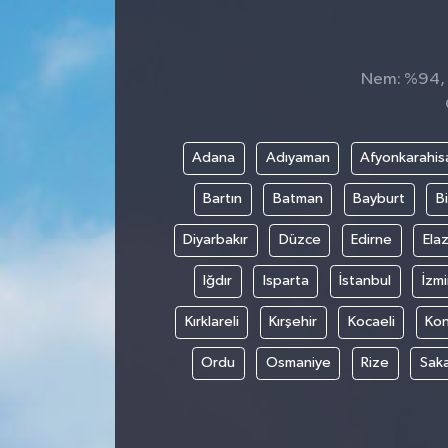
Nem: %94, H
Adana
Adıyaman
Afyonkarahis
Bartın
Batman
Bayburt
Bi
Diyarbakır
Düzce
Edirne
Elaz
Iğdır
Isparta
İstanbul
İzmi
Kırklareli
Kırşehir
Kocaeli
Ko
Ordu
Osmaniye
Rize
Sak