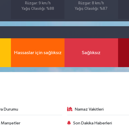
Rüzgar: 9 km/h
Rüzgar: 8 km/h
Yağış Olasılığı: %88
Yağış Olasılığı: %87
Hassaslar için sağlıksız
Sağlıksız
va Durumu
Namaz Vakitleri
 Manşetler
Son Dakika Haberleri