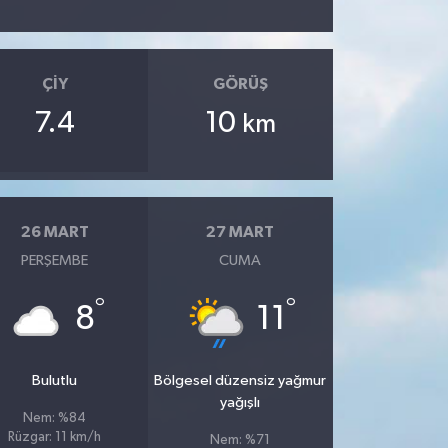
ÇIY
GÖRÜŞ
7.4
10
km
26 MART
27 MART
PERŞEMBE
CUMA
°
°
8
11
Bulutlu
Bölgesel düzensiz yağmur
yağışlı
Nem: %84
Rüzgar: 11 km/h
Nem: %71