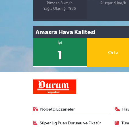
Rüzgar: 8 km/h
Rüzgar: 9 km/h
Yağış Olasılığı: %86
Amasra Hava Kalitesi
İyi
1
Orta
Nöbetçi Eczaneler
Ha
Süper Lig Puan Durumu ve Fikstür
Tüm