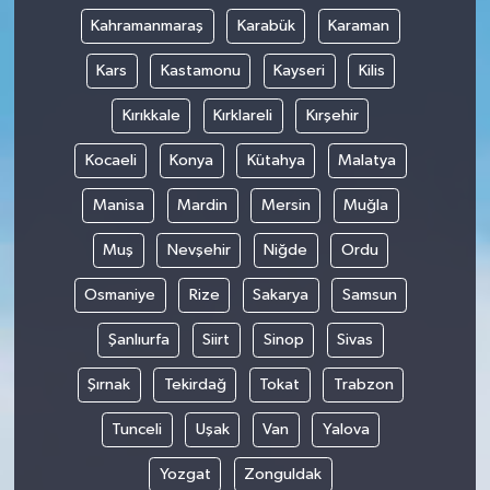
Kahramanmaraş
Karabük
Karaman
Kars
Kastamonu
Kayseri
Kilis
Kırıkkale
Kırklareli
Kırşehir
Kocaeli
Konya
Kütahya
Malatya
Manisa
Mardin
Mersin
Muğla
Muş
Nevşehir
Niğde
Ordu
Osmaniye
Rize
Sakarya
Samsun
Şanlıurfa
Siirt
Sinop
Sivas
Şırnak
Tekirdağ
Tokat
Trabzon
Tunceli
Uşak
Van
Yalova
Yozgat
Zonguldak