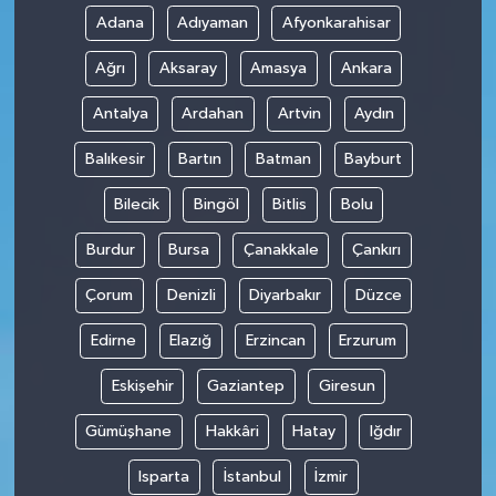
Adana
Adıyaman
Afyonkarahisar
Ağrı
Aksaray
Amasya
Ankara
Antalya
Ardahan
Artvin
Aydın
Balıkesir
Bartın
Batman
Bayburt
Bilecik
Bingöl
Bitlis
Bolu
Burdur
Bursa
Çanakkale
Çankırı
Çorum
Denizli
Diyarbakır
Düzce
Edirne
Elazığ
Erzincan
Erzurum
Eskişehir
Gaziantep
Giresun
Gümüşhane
Hakkâri
Hatay
Iğdır
Isparta
İstanbul
İzmir