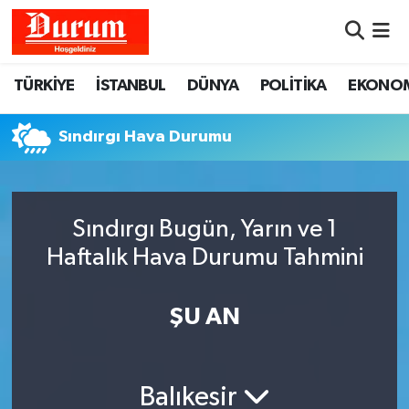
Nöbetçi Eczaneler
TÜRKİYE
İSTANBUL
DÜNYA
POLİTİKA
EKONO
Hava Durumu
Sındırgı Hava Durumu
Namaz Vakitleri
Trafik Durumu
Sındırgı Bugün, Yarın ve 1
Haftalık Hava Durumu Tahmini
Süper Lig Puan Durumu ve Fikstür
Tüm Manşetler
ŞU AN
Son Dakika Haberleri
Balıkesir
Haber Arşivi