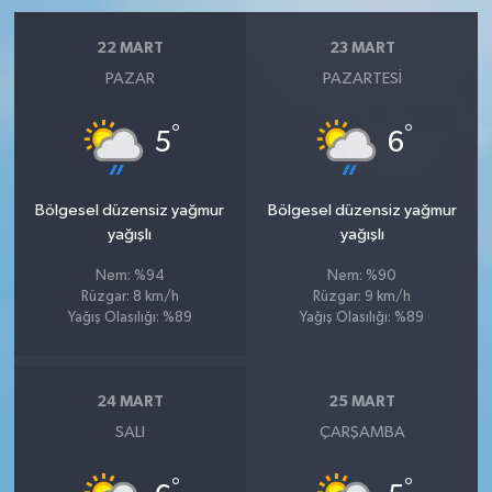
22 MART
23 MART
PAZAR
PAZARTESI
°
°
5
6
Bölgesel düzensiz yağmur
Bölgesel düzensiz yağmur
yağışlı
yağışlı
Nem: %94
Nem: %90
Rüzgar: 8 km/h
Rüzgar: 9 km/h
Yağış Olasılığı: %89
Yağış Olasılığı: %89
24 MART
25 MART
SALI
ÇARŞAMBA
°
°