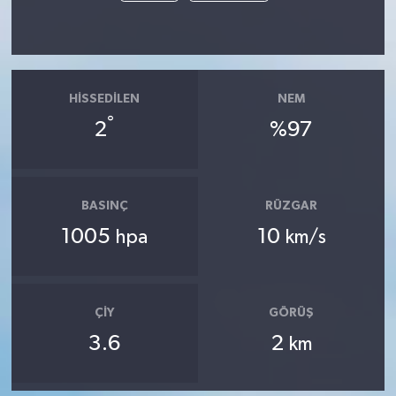
HISSEDILEN
NEM
°
2
%97
BASINÇ
RÜZGAR
1005
10
hpa
km/s
ÇIY
GÖRÜŞ
3.6
2
km