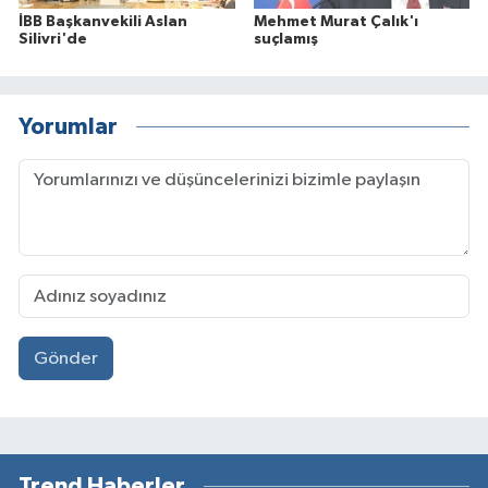
İBB Başkanvekili Aslan
Mehmet Murat Çalık'ı
Silivri'de
suçlamış
Yorumlar
Gönder
Trend Haberler