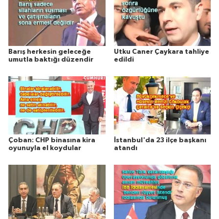
Barış herkesin geleceğe
Utku Caner Çaykara tahliye
umutla baktığı düzendir
edildi
Çoban: CHP binasına kira
İstanbul'da 23 ilçe başkanı
oyunuyla el koydular
atandı