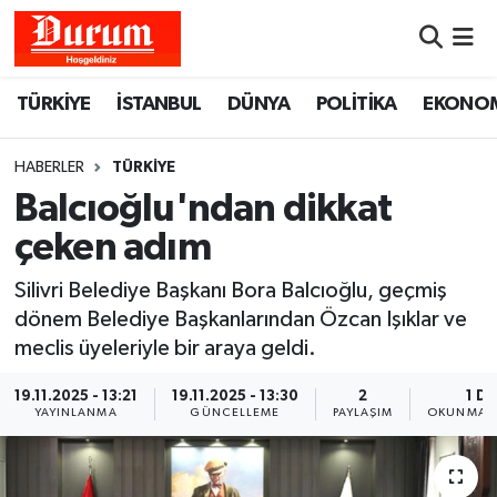
Nöbetçi Eczaneler
TÜRKİYE
İSTANBUL
DÜNYA
POLİTİKA
EKONO
Hava Durumu
HABERLER
TÜRKİYE
Namaz Vakitleri
Balcıoğlu'ndan dikkat
çeken adım
Trafik Durumu
Silivri Belediye Başkanı Bora Balcıoğlu, geçmiş
Süper Lig Puan Durumu ve Fikstür
dönem Belediye Başkanlarından Özcan Işıklar ve
meclis üyeleriyle bir araya geldi.
Tüm Manşetler
19.11.2025 - 13:21
19.11.2025 - 13:30
2
1 DK
YAYINLANMA
GÜNCELLEME
PAYLAŞIM
OKUNMA S
Son Dakika Haberleri
Haber Arşivi