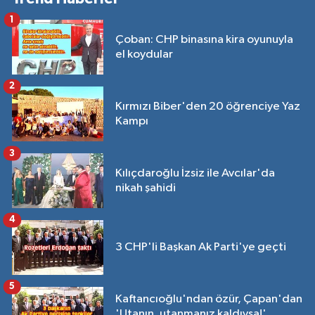
1
Çoban: CHP binasına kira oyunuyla
el koydular
2
Kırmızı Biber'den 20 öğrenciye Yaz
Kampı
3
Kılıçdaroğlu İzsiz ile Avcılar'da
nikah şahidi
4
3 CHP'li Başkan Ak Parti'ye geçti
5
Kaftancıoğlu'ndan özür, Çapan'dan
'Utanın, utanmanız kaldıysa!'