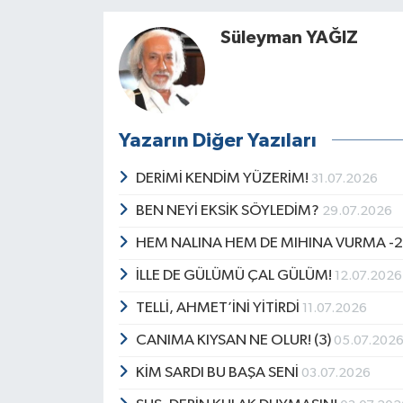
Süleyman YAĞIZ
Yazarın Diğer Yazıları
DERİMİ KENDİM YÜZERİM!
31.07.2026
BEN NEYİ EKSİK SÖYLEDİM?
29.07.2026
HEM NALINA HEM DE MIHINA VURMA -2
İLLE DE GÜLÜMÜ ÇAL GÜLÜM!
12.07.2026
TELLİ, AHMET’İNİ YİTİRDİ
11.07.2026
CANIMA KIYSAN NE OLUR! (3)
05.07.202
KİM SARDI BU BAŞA SENİ
03.07.2026