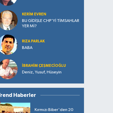
KERIM EVREN
BU GİDİŞLE CHP’Yİ TİMSAHLAR
YER Mİ?
RIZA PARLAK
BABA
İBRAHIM ÇEŞMECİOĞLU
Deniz, Yusuf, Hüseyin
Trend Haberler
Kırmızı Biber'den 20