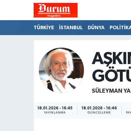
Nöbetçi Eczaneler
TÜRKİYE
İSTANBUL
DÜNYA
POLİTİK
Hava Durumu
Namaz Vakitleri
AŞKI
Trafik Durumu
GÖT
Süper Lig Puan Durumu ve Fikstür
SÜLEYMAN YA
Tüm Manşetler
18.01.2026 - 16:45
18.01.2026 - 16:46
Son Dakika Haberleri
YAYINLANMA
GÜNCELLEME
PA
Haber Arşivi