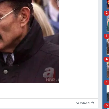
2
3
4
5
SONRAKI
6