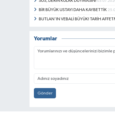
SUS, DERİN KULAK DUYMASIN!
03.07.202
BİR BÜYÜK USTAYI DAHA KAYBETTİK
25.
BUTLAN'IN VEBALİ BÜYÜK! TARİH AFFET
Yorumlar
Gönder