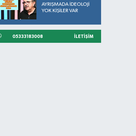
AYRIŞMADA İDEOLOJİ
YOK KİŞİLER VAR
05333183008
İLETIŞIM