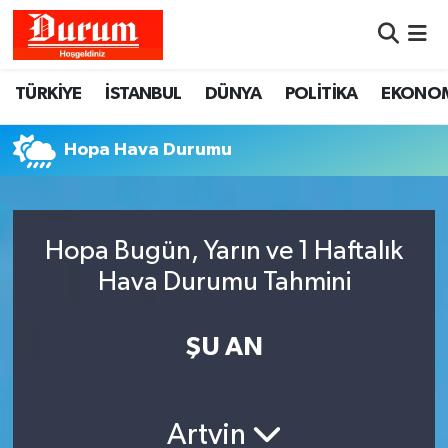
Nöbetçi Eczaneler
TÜRKİYE
İSTANBUL
DÜNYA
POLİTİKA
EKONO
Hava Durumu
Hopa Hava Durumu
Namaz Vakitleri
Trafik Durumu
Hopa Bugün, Yarın ve 1 Haftalık
Hava Durumu Tahmini
Süper Lig Puan Durumu ve Fikstür
Tüm Manşetler
ŞU AN
Son Dakika Haberleri
Artvin
Haber Arşivi