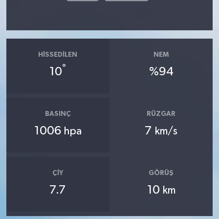
HISSEDILEN
NEM
°
10
%94
BASINÇ
RÜZGAR
1006
7
hpa
km/s
ÇIY
GÖRÜŞ
7.7
10
km