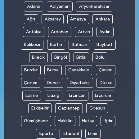
Adana
Adıyaman
Afyonkarahisar
Ağrı
Aksaray
Amasya
Ankara
Antalya
Ardahan
Artvin
Aydın
Balıkesir
Bartın
Batman
Bayburt
Bilecik
Bingöl
Bitlis
Bolu
Burdur
Bursa
Çanakkale
Çankırı
Çorum
Denizli
Diyarbakır
Düzce
Edirne
Elazığ
Erzincan
Erzurum
Eskişehir
Gaziantep
Giresun
Gümüşhane
Hakkâri
Hatay
Iğdır
Isparta
İstanbul
İzmir