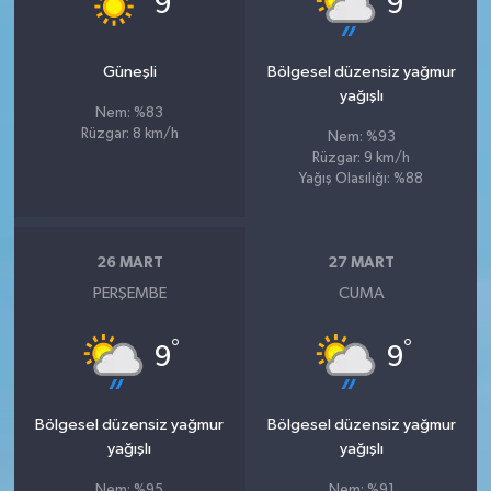
9
9
Güneşli
Bölgesel düzensiz yağmur
yağışlı
Nem: %83
Rüzgar: 8 km/h
Nem: %93
Rüzgar: 9 km/h
Yağış Olasılığı: %88
26 MART
27 MART
PERŞEMBE
CUMA
°
°
9
9
Bölgesel düzensiz yağmur
Bölgesel düzensiz yağmur
yağışlı
yağışlı
Nem: %95
Nem: %91