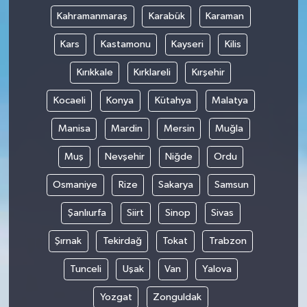
Kahramanmaraş
Karabük
Karaman
Kars
Kastamonu
Kayseri
Kilis
Kırıkkale
Kırklareli
Kırşehir
Kocaeli
Konya
Kütahya
Malatya
Manisa
Mardin
Mersin
Muğla
Muş
Nevşehir
Niğde
Ordu
Osmaniye
Rize
Sakarya
Samsun
Şanlıurfa
Siirt
Sinop
Sivas
Şırnak
Tekirdağ
Tokat
Trabzon
Tunceli
Uşak
Van
Yalova
Yozgat
Zonguldak