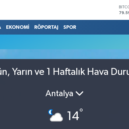
BITC
79.5
DOL
45,4
A
EKONOMİ
RÖPORTAJ
SPOR
EUR
53,3
STER
61,6
G.AL
686
BİST
, Yarın ve 1 Haftalık Hava Du
14.5
Antalya
°
14