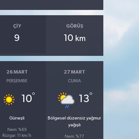
ÇIY
GÖRÜŞ
9
10
km
26 MART
27 MART
PERŞEMBE
CUMA
°
°
10
13
Güneşli
Bölgesel düzensiz yağmur
yağışlı
Nem: %69
Rüzgar: 11 km/h
Nem: %77