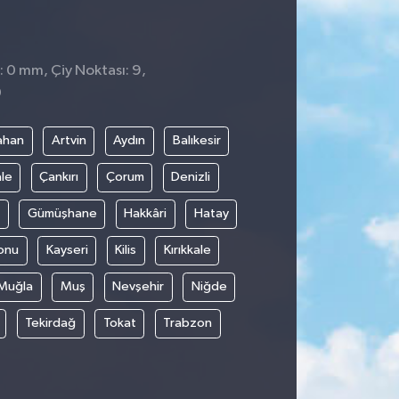
: 0 mm, Çiy Noktası: 9,
0
ahan
Artvin
Aydın
Balıkesir
le
Çankırı
Çorum
Denizli
Gümüşhane
Hakkâri
Hatay
onu
Kayseri
Kilis
Kırıkkale
Muğla
Muş
Nevşehir
Niğde
Tekirdağ
Tokat
Trabzon