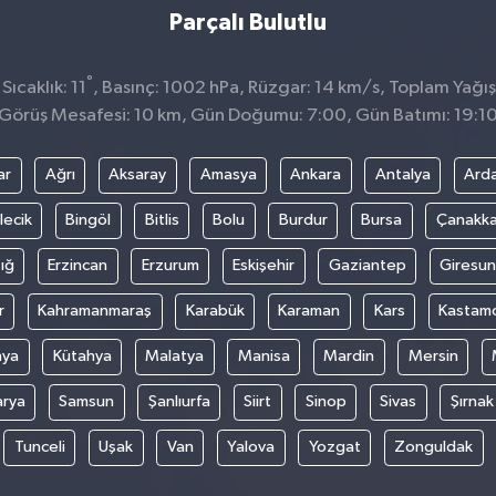
Parçalı Bulutlu
°
ıcaklık: 11
, Basınç: 1002 hPa, Rüzgar: 14 km/s, Toplam Yağış
Görüş Mesafesi: 10 km, Gün Doğumu: 7:00, Gün Batımı: 19:1
ar
Ağrı
Aksaray
Amasya
Ankara
Antalya
Ard
lecik
Bingöl
Bitlis
Bolu
Burdur
Bursa
Çanakka
ığ
Erzincan
Erzurum
Eskişehir
Gaziantep
Giresun
r
Kahramanmaraş
Karabük
Karaman
Kars
Kastam
nya
Kütahya
Malatya
Manisa
Mardin
Mersin
arya
Samsun
Şanlıurfa
Siirt
Sinop
Sivas
Şırnak
Tunceli
Uşak
Van
Yalova
Yozgat
Zonguldak