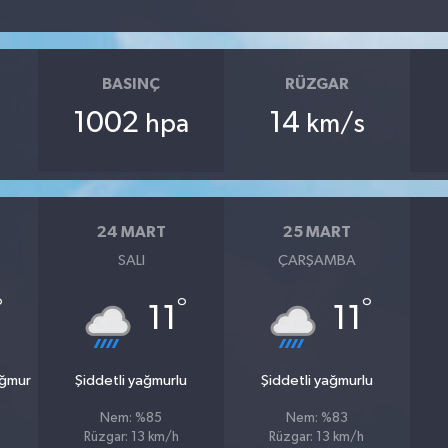
BASINÇ
RÜZGAR
1002
14
hpa
km/s
24 MART
25 MART
SALI
ÇARŞAMBA
°
°
°
11
11
ağmur
Şiddetli yağmurlu
Şiddetli yağmurlu
Nem: %85
Nem: %83
Rüzgar: 13 km/h
Rüzgar: 13 km/h