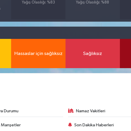
Yağış Olasılığı: %83
Yağış Olasılığı: %88
6
Hassaslar için sağlıksız
Sağlıksız
va Durumu
Namaz Vakitleri
 Manşetler
Son Dakika Haberleri