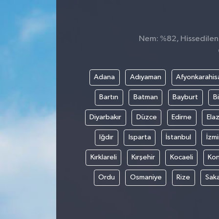
Nem: %82, Hissedilen S
Adana
Adıyaman
Afyonkarahis
Bartın
Batman
Bayburt
Bi
Diyarbakır
Düzce
Edirne
Elaz
Iğdır
Isparta
İstanbul
İzmi
Kırklareli
Kırşehir
Kocaeli
Ko
Ordu
Osmaniye
Rize
Sak