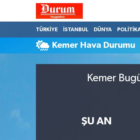
Nöbetçi Eczaneler
TÜRKİYE
İSTANBUL
DÜNYA
POLİTİK
Hava Durumu
Kemer Hava Durumu
Namaz Vakitleri
Trafik Durumu
Kemer Bugün
Süper Lig Puan Durumu ve Fikstür
Tüm Manşetler
ŞU AN
Son Dakika Haberleri
Haber Arşivi