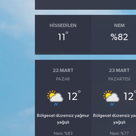
HISSEDILEN
NEM
°
11
%82
22 MART
23 MART
PAZAR
PAZARTESI
°
12
12
Bölgesel düzensiz yağmur
Bölgesel düzensiz y
yağışlı
yağışlı
Nem: %83
Nem: %77