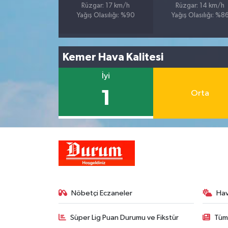
Rüzgar: 17 km/h
Rüzgar: 14 km/h
Yağış Olasılığı: %90
Yağış Olasılığı: %8
Kemer Hava Kalitesi
İyi
1
Orta
Nöbetçi Eczaneler
Ha
Süper Lig Puan Durumu ve Fikstür
Tüm