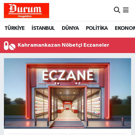
Nöbetçi Eczaneler
TÜRKİYE
İSTANBUL
DÜNYA
POLİTİKA
EKONO
Hava Durumu
Kahramankazan Nöbetçi Eczaneler
Namaz Vakitleri
Trafik Durumu
Süper Lig Puan Durumu ve Fikstür
Tüm Manşetler
Son Dakika Haberleri
Haber Arşivi