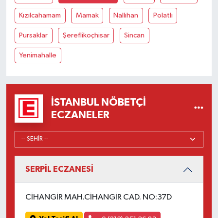
Kızılcahamam
Mamak
Nallıhan
Polatlı
Pursaklar
Şereflikoçhisar
Sincan
Yenimahalle
İSTANBUL NÖBETÇI
ECZANELER
SERPİL ECZANESİ
CİHANGİR MAH.CİHANGİR CAD. NO:37D