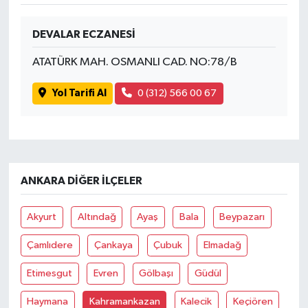
DEVALAR ECZANESİ
ATATÜRK MAH. OSMANLI CAD. NO:78/B
Yol Tarifi Al
0 (312) 566 00 67
ANKARA DIĞER İLÇELER
Akyurt
Altındağ
Ayaş
Bala
Beypazarı
Çamlıdere
Çankaya
Çubuk
Elmadağ
Etimesgut
Evren
Gölbaşı
Güdül
Haymana
Kahramankazan
Kalecik
Keçiören