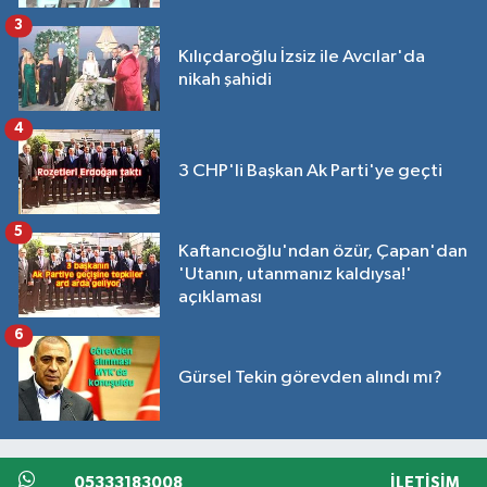
3
Kılıçdaroğlu İzsiz ile Avcılar'da
nikah şahidi
4
3 CHP'li Başkan Ak Parti'ye geçti
5
Kaftancıoğlu'ndan özür, Çapan'dan
'Utanın, utanmanız kaldıysa!'
açıklaması
6
Gürsel Tekin görevden alındı mı?
05333183008
İLETIŞIM