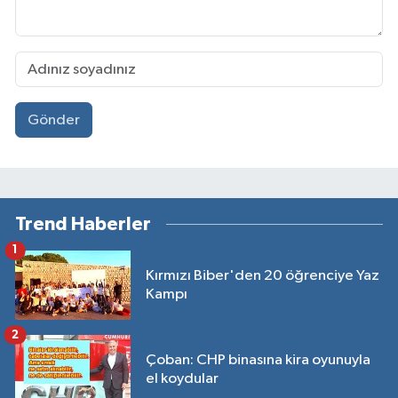
Gönder
Trend Haberler
1
Kırmızı Biber'den 20 öğrenciye Yaz
Kampı
2
Çoban: CHP binasına kira oyunuyla
el koydular