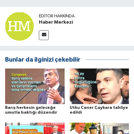
EDITÖR HAKKINDA
Haber Merkezi
Bunlar da ilginizi çekebilir
Barış herkesin geleceğe
Utku Caner Çaykara tahliye
umutla baktığı düzendir
edildi