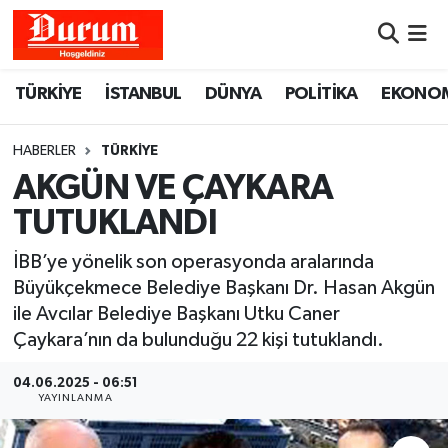
Nöbetçi Eczaneler
TÜRKİYE
İSTANBUL
DÜNYA
POLİTİKA
EKONO
Hava Durumu
HABERLER
TÜRKİYE
Namaz Vakitleri
AKGÜN VE ÇAYKARA
TUTUKLANDI
Trafik Durumu
İBB’ye yönelik son operasyonda aralarında
Süper Lig Puan Durumu ve Fikstür
Büyükçekmece Belediye Başkanı Dr. Hasan Akgün
ile Avcılar Belediye Başkanı Utku Caner
Tüm Manşetler
Çaykara’nın da bulunduğu 22 kişi tutuklandı.
Son Dakika Haberleri
04.06.2025 - 06:51
YAYINLANMA
Haber Arşivi