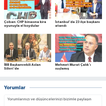
Çoban: CHP binasına kira
İstanbul'da 23 ilçe başkanı
oyunuyla el koydular
atandı
İBB Başkanvekili Aslan
Mehmet Murat Çalık'ı
Silivri'de
suçlamış
Yorumlar