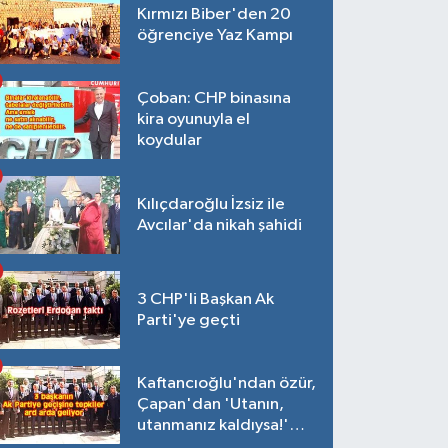
Kırmızı Biber'den 20
öğrenciye Yaz Kampı
Çoban: CHP binasına
kira oyunuyla el
koydular
Kılıçdaroğlu İzsiz ile
Avcılar'da nikah şahidi
3 CHP'li Başkan Ak
Parti'ye geçti
Kaftancıoğlu'ndan özür,
Çapan'dan 'Utanın,
utanmanız kaldıysa!'
açıklaması