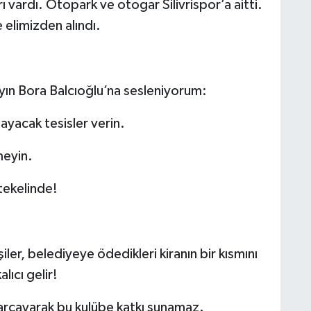
vardı. Otopark ve otogar Silivrispor’a aitti.
 elimizden alındı.
ın Bora Balcıoğlu’na sesleniyorum:
layacak tesisler verin.
meyin.
 tekelinde!
kişiler, belediyeye ödedikleri kiranın bir kısmını
lıcı gelir!
harcayarak bu kulübe katkı sunamaz.