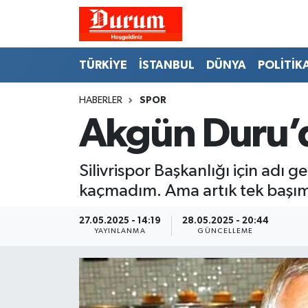
Nöbetçi Eczaneler
TÜRKİYE
İSTANBUL
DÜNYA
POLİTİK
Hava Durumu
HABERLER
SPOR
Akgün Duru’da
Namaz Vakitleri
Trafik Durumu
Silivrispor Başkanlığı için ad
kaçmadım. Ama artık tek başıma d
Süper Lig Puan Durumu ve Fikstür
27.05.2025 - 14:19
28.05.2025 - 20:44
Tüm Manşetler
YAYINLANMA
GÜNCELLEME
Son Dakika Haberleri
Haber Arşivi