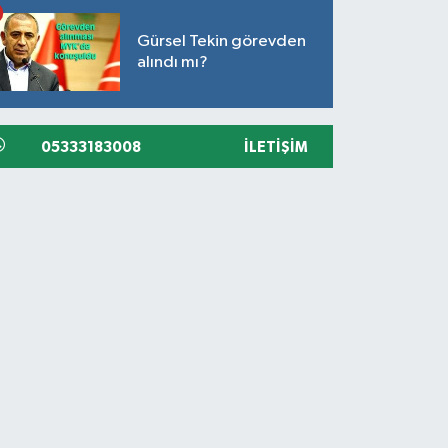
Gürsel Tekin görevden
alındı mı?
05333183008
İLETIŞIM