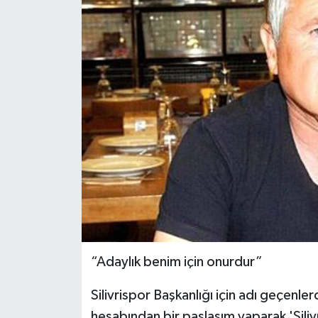
“Adaylık benim için onurdur”
Silivrispor Başkanlığı için adı geçenl
hesabından bir paşlaşım yaparak 'Siliv