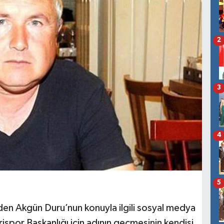
2
3
4
5
erden Akgün Duru’nun konuyla ilgili sosyal medya
rispor Başkanlığı için adının geçmesinin kendisi