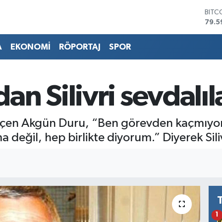
BITC
79.5
DOL
45,4
EUR
A
EKONOMİ
RÖPORTAJ
SPOR
53,3
STER
61,6
G.AL
n Silivri sevdalıl
686
BİST
14.5
ı geçen Akgün Duru, “Ben görevden kaçmıy
eğil, hep birlikte diyorum.” Diyerek Silivr
1