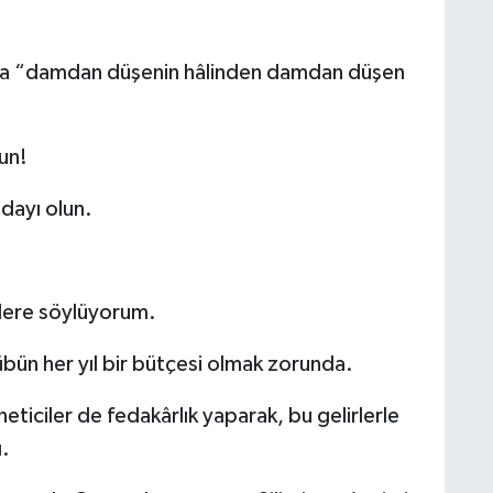
 da “damdan düşenin hâlinden damdan düşen
un!
dayı olun.
nlere söylüyorum.
bün her yıl bir bütçesi olmak zorunda.
neticiler de fedakârlık yaparak, bu gelirlerle
ı.