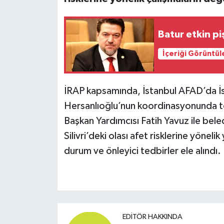
Batur etkin pi
İçeriği Görüntül
İRAP kapsamında, İstanbul AFAD’da İs
Hersanlıoğlu’nun koordinasyonunda topl
Başkan Yardımcısı Fatih Yavuz ile bel
Silivri’deki olası afet risklerine yönel
durum ve önleyici tedbirler ele alındı.
EDITÖR HAKKINDA