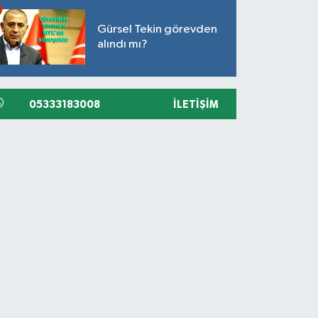
Gürsel Tekin görevden
alındı mı?
05333183008
İLETIŞIM