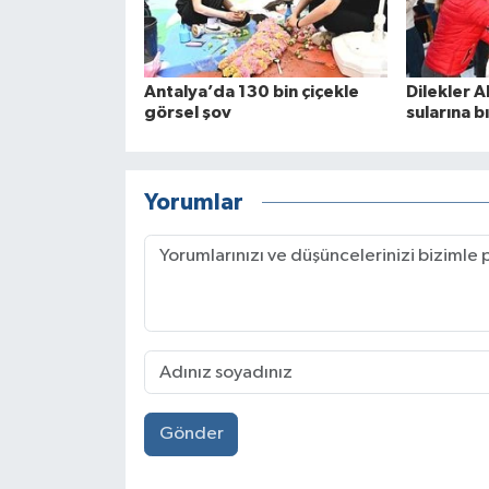
Antalya’da 130 bin çiçekle
Dilekler 
görsel şov
sularına bı
Yorumlar
Gönder