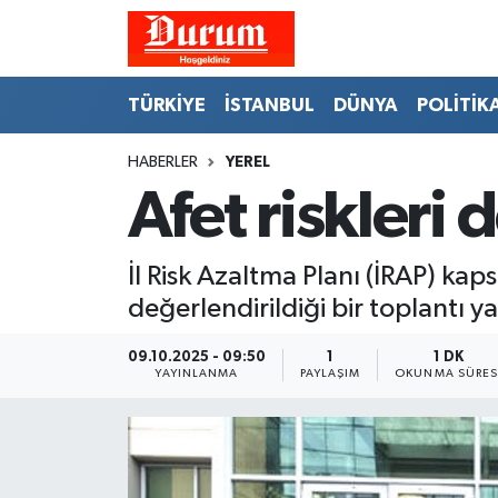
Nöbetçi Eczaneler
TÜRKİYE
İSTANBUL
DÜNYA
POLİTİK
Hava Durumu
HABERLER
YEREL
Afet riskleri 
Namaz Vakitleri
Trafik Durumu
İl Risk Azaltma Planı (İRAP) kap
değerlendirildiği bir toplantı ya
Süper Lig Puan Durumu ve Fikstür
09.10.2025 - 09:50
1
1 DK
Tüm Manşetler
YAYINLANMA
PAYLAŞIM
OKUNMA SÜRES
Son Dakika Haberleri
Haber Arşivi