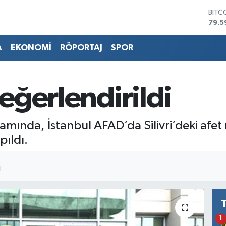
BITC
79.5
DOL
45,4
A
EKONOMİ
RÖPORTAJ
SPOR
EUR
53,3
STER
61,6
değerlendirildi
G.AL
686
BİST
samında, İstanbul AFAD’da Silivri’deki afet 
14.5
pıldı.
I
1