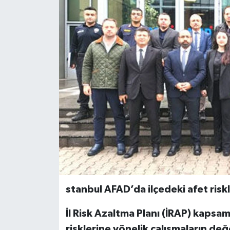
stanbul AFAD’da ilçedeki afet riskl
İl Risk Azaltma Planı (İRAP) kapsam
risklerine yönelik çalışmaların değe