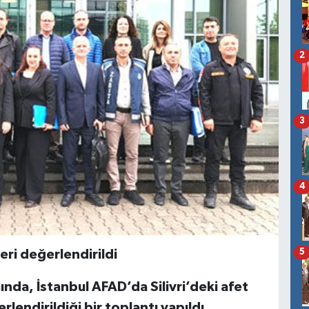
2
3
4
5
eri değerlendirildi
ında, İstanbul AFAD’da Silivri’deki afet
rlendirildiği bir toplantı yapıldı.