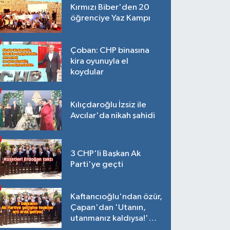
Kırmızı Biber'den 20
öğrenciye Yaz Kampı
Çoban: CHP binasına
kira oyunuyla el
koydular
Kılıçdaroğlu İzsiz ile
Avcılar'da nikah şahidi
3 CHP'li Başkan Ak
Parti'ye geçti
Kaftancıoğlu'ndan özür,
Çapan'dan 'Utanın,
utanmanız kaldıysa!'
açıklaması