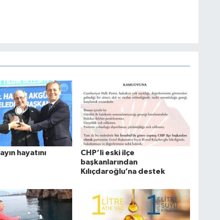
ayın hayatını
CHP’li eski ilçe
başkanlarından
Kılıçdaroğlu’na destek