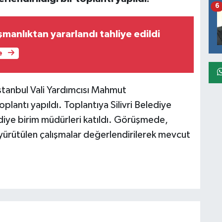
6
şmanlıktan yararlandı tahliye edildi
e
tanbul Vali Yardımcısı Mahmut
antı yapıldı. Toplantıya Silivri Belediye
ediye birim müdürleri katıldı. Görüşmede,
ik yürütülen çalışmalar değerlendirilerek mevcut