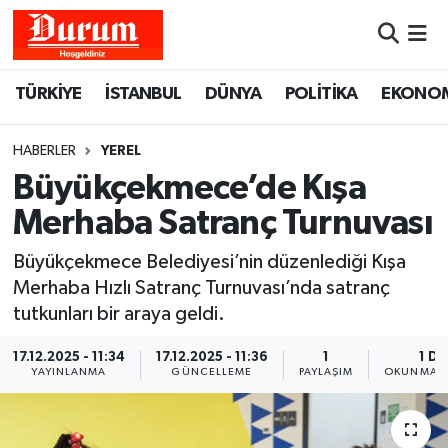
Nöbetçi Eczaneler
TÜRKİYE
İSTANBUL
DÜNYA
POLİTİKA
EKONO
Hava Durumu
HABERLER
YEREL
Namaz Vakitleri
Büyükçekmece’de Kışa
Merhaba Satranç Turnuvası
Trafik Durumu
Büyükçekmece Belediyesi’nin düzenlediği Kışa
Süper Lig Puan Durumu ve Fikstür
Merhaba Hızlı Satranç Turnuvası’nda satranç
tutkunları bir araya geldi.
Tüm Manşetler
17.12.2025 - 11:34
17.12.2025 - 11:36
1
1 DK
YAYINLANMA
GÜNCELLEME
PAYLAŞIM
OKUNMA S
Son Dakika Haberleri
Haber Arşivi