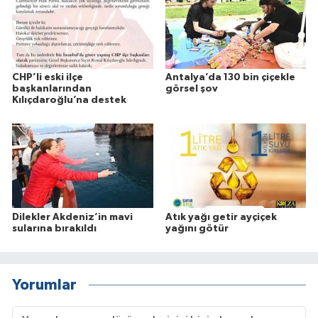
CHP’li eski ilçe
Antalya’da 130 bin çiçekle
başkanlarından
görsel şov
Kılıçdaroğlu’na destek
Dilekler Akdeniz’in mavi
Atık yağı getir ayçiçek
sularına bırakıldı
yağını götür
Yorumlar