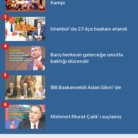
Kampı
3
İstanbul'da 23 ilçe başkanı atandı
4
Barış herkesin geleceğe umutla
baktığı düzendir
5
İBB Başkanvekili Aslan Silivri'de
6
Mehmet Murat Çalık'ı suçlamış