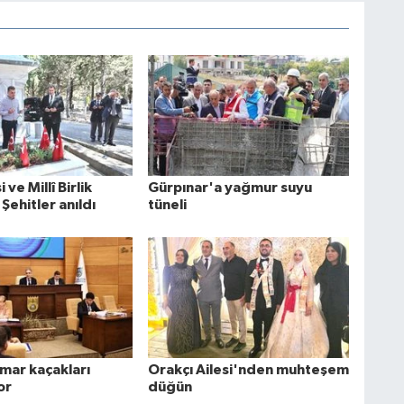
ve Millî Birlik
Gürpınar'a yağmur suyu
ehitler anıldı
tüneli
 imar kaçakları
Orakçı Ailesi'nden muhteşem
or
düğün