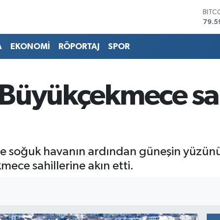
BITC
79.5
DOL
45,4
A
EKONOMİ
RÖPORTAJ
SPOR
EUR
53,3
STER
61,6
ü Büyükçekmece sah
G.AL
686
BİST
14.5
e soğuk havanın ardından güneşin yüzünü 
ece sahillerine akın etti.