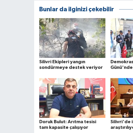
Bunlar da ilginizi çekebilir
Silivri Ekipleri yangın
Demokrasi 
sondürmeye destek veriyor
Günü'nde Ş
Doruk Bulut: Arıtma tesisi
Silivri'de
tam kapasite çalışıyor
araştırılıy