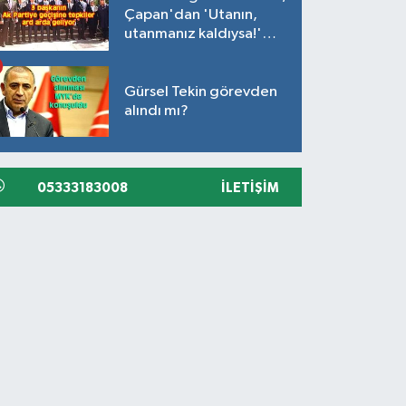
Çapan'dan 'Utanın,
utanmanız kaldıysa!'
açıklaması
Gürsel Tekin görevden
alındı mı?
05333183008
İLETIŞIM