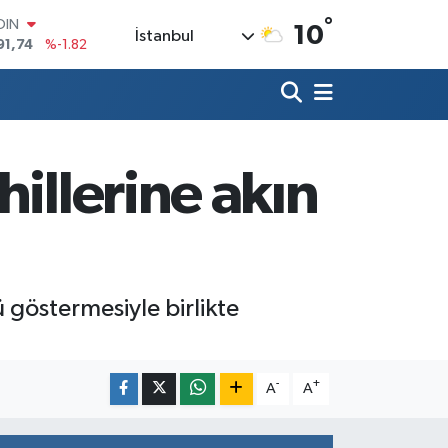
°
OIN
10
İstanbul
91,74
%-1.82
AR
3620
%0.02
O
8690
%0.19
LİN
0380
%0.18
illerine akın
TIN
2,09000
%0.19
100
98,00
%0
göstermesiyle birlikte
-
+
A
A