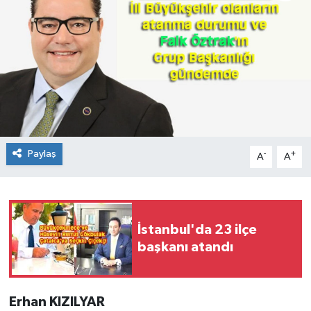
Paylaş
-
+
A
A
İstanbul'da 23 ilçe
başkanı atandı
Erhan KIZILYAR