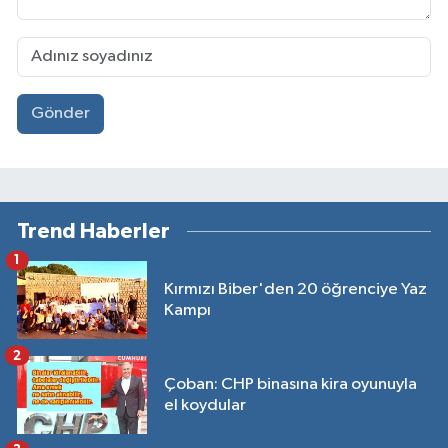
Gönder
Trend Haberler
1
Kırmızı Biber'den 20 öğrenciye Yaz
Kampı
2
Çoban: CHP binasına kira oyunuyla
el koydular