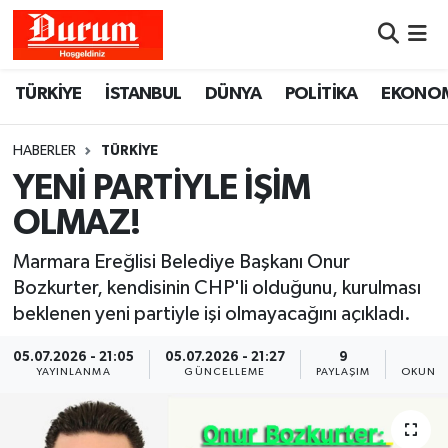
Nöbetçi Eczaneler
TÜRKİYE
İSTANBUL
DÜNYA
POLİTİKA
EKONO
Hava Durumu
HABERLER
TÜRKİYE
Namaz Vakitleri
YENİ PARTİYLE İŞİM
OLMAZ!
Trafik Durumu
Marmara Ereğlisi Belediye Başkanı Onur
Süper Lig Puan Durumu ve Fikstür
Bozkurter, kendisinin CHP'li olduğunu, kurulması
beklenen yeni partiyle işi olmayacağını açıkladı.
Tüm Manşetler
05.07.2026 - 21:05
05.07.2026 - 21:27
9
2
YAYINLANMA
GÜNCELLEME
PAYLAŞIM
OKUNMA
Son Dakika Haberleri
Haber Arşivi