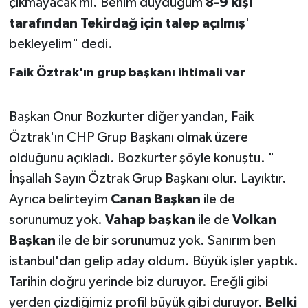
çıkmayacak mı. Benim duyduğum
8-9 kişi
tarafından Tekirdağ için talep açılmış
'
bekleyelim" dedi.
Faik Öztrak'ın grup başkanı ihtimali var
Başkan Onur Bozkurter diğer yandan, Faik
Öztrak'ın CHP Grup Başkanı olmak üzere
olduğunu açıkladı. Bozkurter şöyle konuştu. "
İnşallah Sayın Öztrak Grup Başkanı olur. Layıktır.
Ayrıca belirteyim
Canan Başkan
ile de
sorunumuz yok.
Vahap başkan
ile de
Volkan
Başkan
ile de bir sorunumuz yok. Sanırım ben
istanbul'dan gelip aday oldum. Büyük işler yaptık.
Tarihin doğru yerinde biz duruyor. Ereğli gibi
yerden çizdiğimiz profil büyük gibi duruyor.
Belki