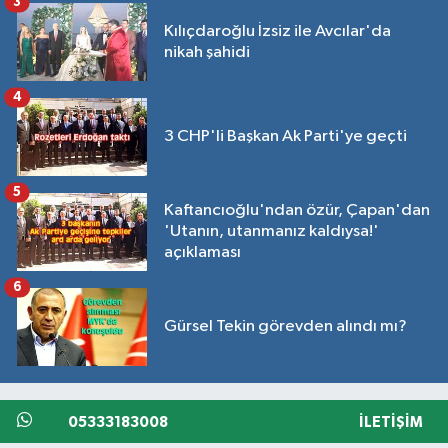
3
Kılıçdaroğlu İzsiz ile Avcılar'da
nikah şahidi
4
3 CHP'li Başkan Ak Parti'ye geçti
5
Kaftancıoğlu'ndan özür, Çapan'dan
'Utanın, utanmanız kaldıysa!'
açıklaması
6
Gürsel Tekin görevden alındı mı?
05333183008
İLETIŞIM