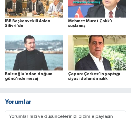
İBB Başkanvekili Aslan
Mehmet Murat Çalık'ı
Silivri'de
suçlamış
Balcıoğlu'ndan doğum
Çapan: Çerkez'in yaptığı
günü'nde mesaj
siyasi dolandırıcılık
Yorumlar