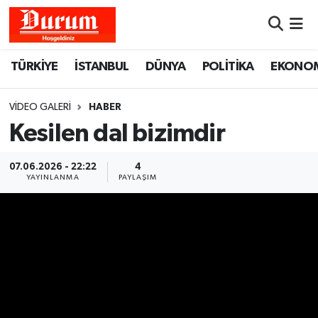
Nöbetçi Eczaneler
TÜRKİYE
İSTANBUL
DÜNYA
POLİTİKA
EKONO
Hava Durumu
VIDEO GALERI
HABER
Namaz Vakitleri
Kesilen dal bizimdir
Trafik Durumu
07.06.2026 - 22:22
4
YAYINLANMA
PAYLAŞIM
Süper Lig Puan Durumu ve Fikstür
Tüm Manşetler
Son Dakika Haberleri
Haber Arşivi