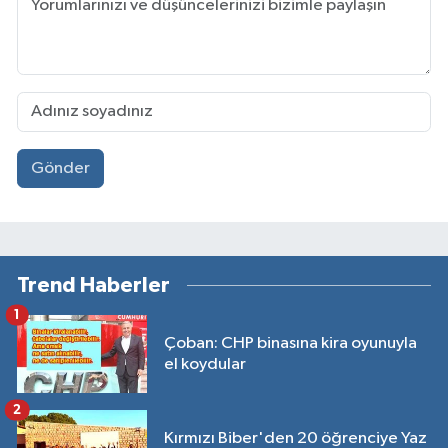
Gönder
Trend Haberler
1
Çoban: CHP binasına kira oyunuyla
el koydular
2
Kırmızı Biber'den 20 öğrenciye Yaz