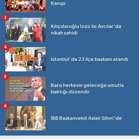
Kampı
3
Kılıçdaroğlu İzsiz ile Avcılar'da
nikah şahidi
4
İstanbul'da 23 ilçe başkanı atandı
5
Barış herkesin geleceğe umutla
baktığı düzendir
6
İBB Başkanvekili Aslan Silivri'de