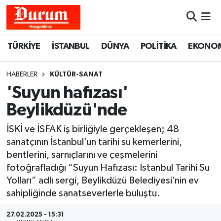
Nöbetçi Eczaneler
TÜRKİYE
İSTANBUL
DÜNYA
POLİTİKA
EKONO
Hava Durumu
HABERLER
KÜLTÜR-SANAT
Namaz Vakitleri
'Suyun hafızası'
Beylikdüzü'nde
Trafik Durumu
İSKİ ve İSFAK iş birliğiyle gerçekleşen; 48
Süper Lig Puan Durumu ve Fikstür
sanatçının İstanbul’un tarihi su kemerlerini,
bentlerini, sarnıçlarını ve çeşmelerini
Tüm Manşetler
fotoğrafladığı “Suyun Hafızası: İstanbul Tarihi Su
Yolları” adlı sergi, Beylikdüzü Belediyesi’nin ev
Son Dakika Haberleri
sahipliğinde sanatseverlerle buluştu.
Haber Arşivi
27.02.2025 - 15:31