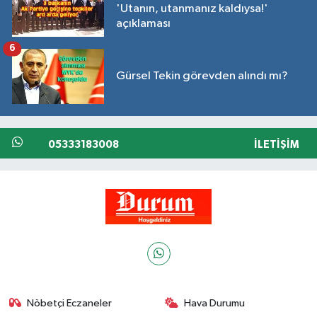
'Utanın, utanmanız kaldıysa!'
açıklaması
6
Gürsel Tekin görevden alındı mı?
05333183008
İLETIŞIM
Nöbetçi Eczaneler
Hava Durumu