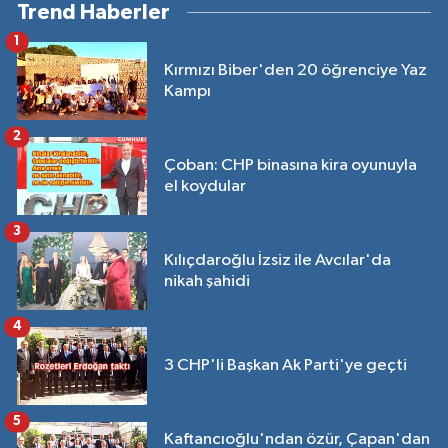
Trend Haberler
1
Kırmızı Biber'den 20 öğrenciye Yaz
Kampı
2
Çoban: CHP binasına kira oyunuyla
el koydular
3
Kılıçdaroğlu İzsiz ile Avcılar'da
nikah şahidi
4
3 CHP'li Başkan Ak Parti'ye geçti
5
Kaftancıoğlu'ndan özür, Çapan'dan