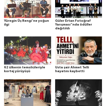
Yüregin Üç Rengi'ne yoğun
Güler Ertan Fotoğraf
ilgi
Yarışması”nda ödüller
dağıtıldı
62 ülkenin temsilcileriyle
Usta şair Ahmet Telli
kortej yürüyüşü
hayatını kaybetti