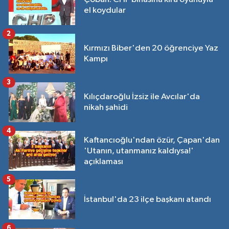
el koydular
2
Kırmızı Biber'den 20 öğrenciye Yaz
Kampı
3
Kılıçdaroğlu İzsiz ile Avcılar'da
nikah şahidi
4
Kaftancıoğlu'ndan özür, Çapan'dan
'Utanın, utanmanız kaldıysa!'
açıklaması
5
İstanbul'da 23 ilçe başkanı atandı
6