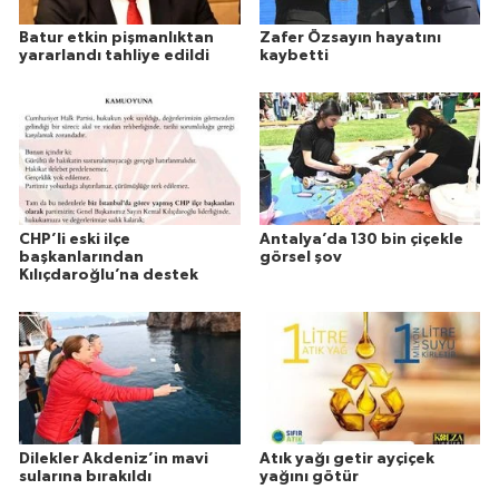
Batur etkin pişmanlıktan
Zafer Özsayın hayatını
yararlandı tahliye edildi
kaybetti
CHP’li eski ilçe
Antalya’da 130 bin çiçekle
başkanlarından
görsel şov
Kılıçdaroğlu’na destek
Dilekler Akdeniz’in mavi
Atık yağı getir ayçiçek
sularına bırakıldı
yağını götür