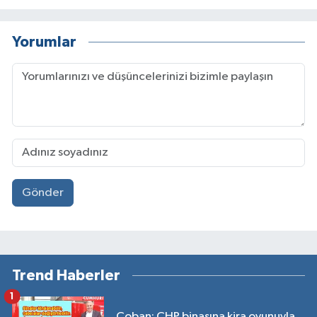
Yorumlar
Gönder
Trend Haberler
1
Çoban: CHP binasına kira oyunuyla