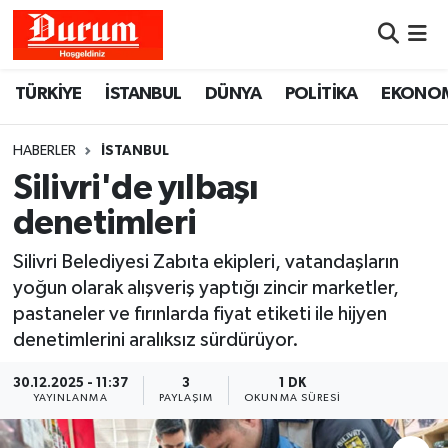
Nöbetçi Eczaneler
TÜRKİYE
İSTANBUL
DÜNYA
POLİTİKA
EKONO
Hava Durumu
HABERLER
İSTANBUL
Namaz Vakitleri
Silivri'de yılbaşı
denetimleri
Trafik Durumu
Silivri Belediyesi Zabıta ekipleri, vatandaşların
Süper Lig Puan Durumu ve Fikstür
yoğun olarak alışveriş yaptığı zincir marketler,
pastaneler ve fırınlarda fiyat etiketi ile hijyen
Tüm Manşetler
denetimlerini aralıksız sürdürüyor.
Son Dakika Haberleri
30.12.2025 - 11:37
3
1 DK
YAYINLANMA
PAYLAŞIM
OKUNMA SÜRESI
Haber Arşivi