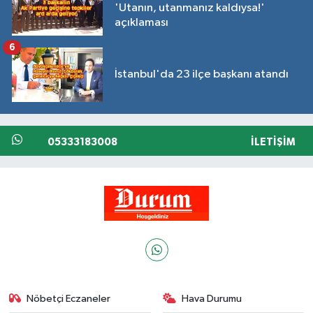
'Utanın, utanmanız kaldıysa!'
açıklaması
6
İstanbul'da 23 ilçe başkanı atandı
05333183008
İLETIŞIM
Nöbetçi Eczaneler
Hava Durumu