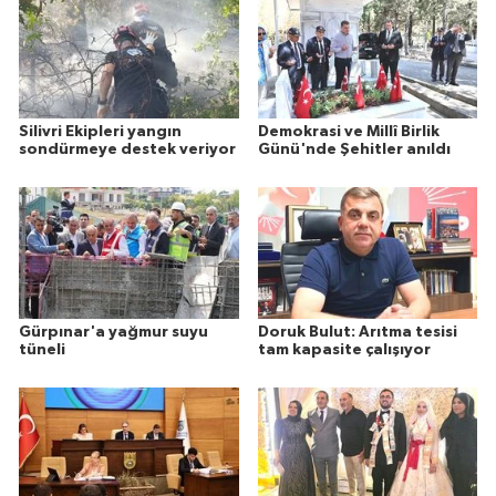
Silivri Ekipleri yangın
Demokrasi ve Millî Birlik
sondürmeye destek veriyor
Günü'nde Şehitler anıldı
Gürpınar'a yağmur suyu
Doruk Bulut: Arıtma tesisi
tüneli
tam kapasite çalışıyor