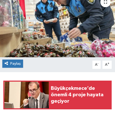
Paylaş
-
+
A
A
Büyükçekmece’de
önemli 4 proje hayata
geçiyor