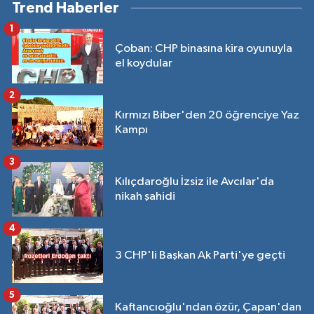
Trend Haberler
1
Çoban: CHP binasına kira oyunuyla
el koydular
2
Kırmızı Biber'den 20 öğrenciye Yaz
Kampı
3
Kılıçdaroğlu İzsiz ile Avcılar'da
nikah şahidi
4
3 CHP'li Başkan Ak Parti'ye geçti
5
Kaftancıoğlu'ndan özür, Çapan'dan