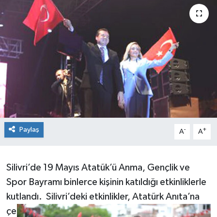
Paylaş
-
+
A
A
Silivri’de 19 Mayıs Atatük’ü Anma, Gençlik ve
Spor Bayramı binlerce kişinin katıldığı etkinliklerle
kutlandı. Silivri’deki
etkinlikler, Atatürk Anıta’na
çe