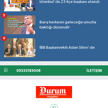
İstanbul'da 23 ilçe başkanı atandı
5
Barış herkesin geleceğe umutla
baktığı düzendir
6
İBB Başkanvekili Aslan Silivri'de
05333183008
İLETIŞIM