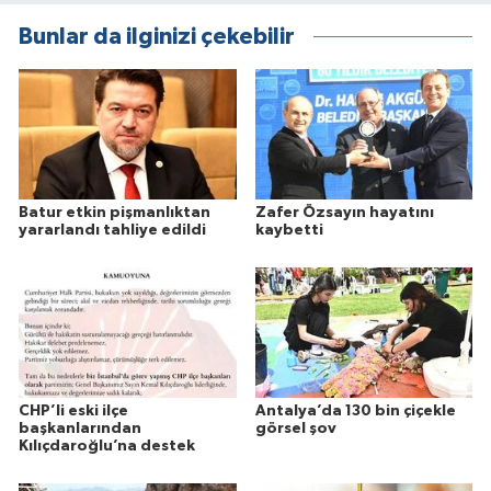
Bunlar da ilginizi çekebilir
Batur etkin pişmanlıktan
Zafer Özsayın hayatını
yararlandı tahliye edildi
kaybetti
CHP’li eski ilçe
Antalya’da 130 bin çiçekle
başkanlarından
görsel şov
Kılıçdaroğlu’na destek