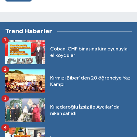
Trend Haberler
1
Çoban: CHP binasına kira oyunuyla
el koydular
2
Kırmızı Biber'den 20 öğrenciye Yaz
Kampı
3
Kılıçdaroğlu İzsiz ile Avcılar'da
nikah şahidi
4