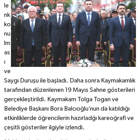
le
nk
ko
nu
lm
as
ı
ve
Saygı Duruşu ile başladı. Daha sonra Kaymakamlık
tarafından düzenlenen 19 Mayıs Sahne gösterileri
gerçekleştirildi. Kaymakam Tolga Togan ve
Belediye Başkanı Bora Balcıoğlu’nun da katıldığı
etkinliklerde öğrencilerin hazırladğı kareoğrafi ve
çeşitli gösteriler ilgiyle izlendi.