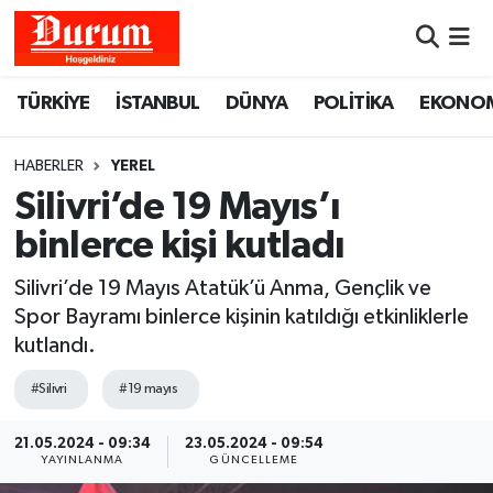
Nöbetçi Eczaneler
TÜRKİYE
İSTANBUL
DÜNYA
POLİTİKA
EKONO
Hava Durumu
HABERLER
YEREL
Namaz Vakitleri
Silivri’de 19 Mayıs’ı
binlerce kişi kutladı
Trafik Durumu
Silivri’de 19 Mayıs Atatük’ü Anma, Gençlik ve
Süper Lig Puan Durumu ve Fikstür
Spor Bayramı binlerce kişinin katıldığı etkinliklerle
kutlandı.
Tüm Manşetler
#Silivri
#19 mayıs
Son Dakika Haberleri
21.05.2024 - 09:34
23.05.2024 - 09:54
YAYINLANMA
GÜNCELLEME
Haber Arşivi