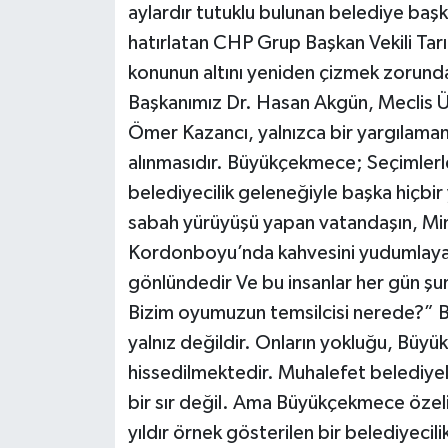
aylardır tutuklu bulunan belediye başka
hatırlatan CHP Grup Başkan Vekili Tarı
konunun altını yeniden çizmek zorunda
Başkanımız Dr. Hasan Akgün, Meclis 
Ömer Kazancı, yalnızca bir yargılamanın
alınmasıdır. Büyükçekmece; Seçimlerle 
belediyecilik geleneğiyle başka hiçbi
sabah yürüyüşü yapan vatandaşın, Mima
Kordonboyu’nda kahvesini yudumlayan 
gönlündedir Ve bu insanlar her gün ş
Bizim oyumuzun temsilcisi nerede?” Bi
yalnız değildir. Onların yokluğu, Büy
hissedilmektedir. Muhalefet belediyeler
bir sır değil. Ama Büyükçekmece özeli
yıldır örnek gösterilen bir belediyecili