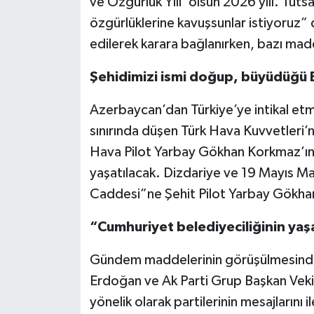
ve Özgürlük Yılı’ olsun 2026 yılı. Tuts
özgürlüklerine kavuşsunlar istiyoru
edilerek karara bağlanırken, bazı madde
Şehidimizi ismi doğup, büyüdüğü
Azerbaycan’dan Türkiye’ye intikal e
sınırında düşen Türk Hava Kuvvetleri’
Hava Pilot Yarbay Gökhan Korkmaz’ı
yaşatılacak. Dizdariye ve 19 Mayıs Ma
Caddesi”ne Şehit Pilot Yarbay Gökhan
“Cumhuriyet belediyeciliğinin yaş
Gündem maddelerinin görüşülmesinden
Erdoğan ve Ak Parti Grup Başkan Vekil
yönelik olarak partilerinin mesajlarını 