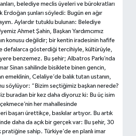
nları, belediye meclis üyeleri ve bürokratları
k Erdoğan şunları söyledi: Bugün en ağır
yım. Aylardır tutuklu bulunan: Belediye
Üyemiz Ahmet Şahin, Başkan Yardımcımız
 konusu değildir; bir kentin iradesinin hafife
defalarca gösterdiği tercihiyle, kültürüyle,
r yere benzemez. Bu şehir; Albatros Parkı’nda
r Sinan sahilinde bisiklete binen gencin,
emeklinin, Celaliye’de balık tutan ustanın,
unu söylüyor: “Bizim seçtiğimiz başkan nerede?
z buradan bir kez daha diyoruz ki: Bu üç isim
ükçekmece’nin her mahallesinde
i başarı ürettikçe, baskılar artıyor. Bu artık
nde daha da açık bir gerçek var: Bu şehir, 30
k pratiğine sahip. Türkiye’de en planlı imar