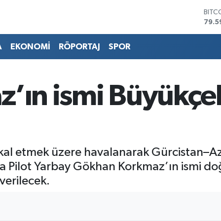
DOL
45,4
EUR
53,3
A
EKONOMİ
RÖPORTAJ
SPOR
STER
61,6
G.AL
686
z’ın ismi Büyükç
BİST
14.5
BITC
79.5
ikal etmek üzere havalanarak Gürcistan–A
va Pilot Yarbay Gökhan Korkmaz’ın ismi 
erilecek.