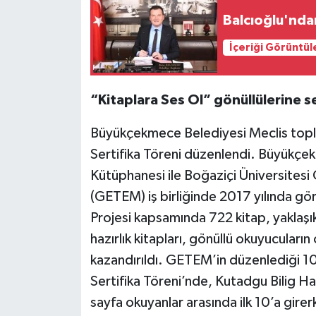
Balcıoğlu'nda
İçeriği Görüntül
“Kitaplara Ses Ol” gönüllülerine ser
Büyükçekmece Belediyesi Meclis topla
Sertifika Töreni düzenlendi. Büyükçe
Kütüphanesi ile Boğaziçi Üniversitesi 
(GETEM) iş birliğinde 2017 yılında gör
Projesi kapsamında 722 kitap, yaklaş
hazırlık kitapları, gönüllü okuyucuları
kazandırıldı. GETEM’in düzenlediği 1
Sertifika Töreni’nde, Kutadgu Bilig H
sayfa okuyanlar arasında ilk 10’a gire