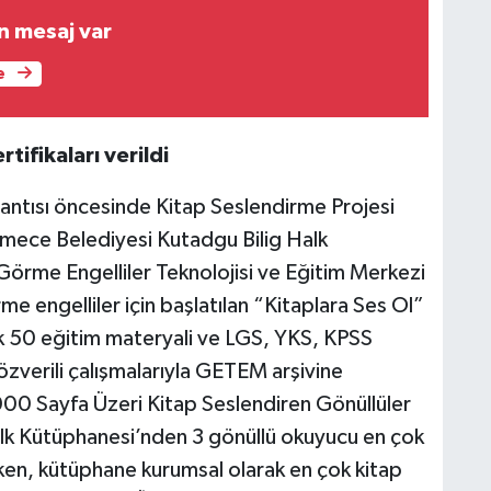
n mesaj var
e
tifikaları verildi
ntısı öncesinde Kitap Seslendirme Projesi
kmece Belediyesi Kutadgu Bilig Halk
Görme Engelliler Teknolojisi ve Eğitim Merkezi
me engelliler için başlatılan “Kitaplara Ses Ol”
ık 50 eğitim materyali ve LGS, YKS, KPSS
n özverili çalışmalarıyla GETEM arşivine
000 Sayfa Üzeri Kitap Seslendiren Gönüllüler
alk Kütüphanesi’nden 3 gönüllü okuyucu en çok
rken, kütüphane kurumsal olarak en çok kitap