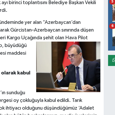
5
yı birinci toplantısını Belediye Başkan Vekili
rdi.
gündeminde yer alan “Azerbaycan’dan
6
anarak Gürcistan–Azerbaycan sınırında düşen
eri Kargo Uçağında şehit olan Hava Pilot
p, büyüdüğü
esi maddesi
 olarak kabul
’ın sunduğu
rgesi oy çokluğuyla kabul edildi. Tarık
ok ihtiyacı olduğunu düşündüğümüz ‘Adalet