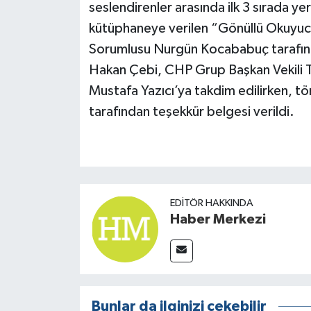
seslendirenler arasında ilk 3 sırada y
kütüphaneye verilen “Gönüllü Okuyuculu
Sorumlusu Nurgün Kocababuç tarafın
Hakan Çebi, CHP Grup Başkan Vekili T
Mustafa Yazıcı’ya takdim edilirken, t
tarafından teşekkür belgesi verildi.
EDITÖR HAKKINDA
Haber Merkezi
Bunlar da ilginizi çekebilir