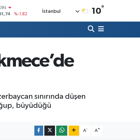
°
AR
10
İstanbul
3620
%0.02
O
8690
%0.19
LİN
0380
%0.18
TIN
2,09000
%0.19
ekmece’de
100
98,00
%0
OIN
91,74
%-1.82
zerbaycan sınırında düşen
doğup, büyüdüğü
-
+
A
A