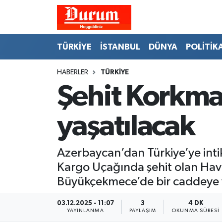
Nöbetçi Eczaneler
TÜRKİYE
İSTANBUL
DÜNYA
POLİTİK
Hava Durumu
HABERLER
TÜRKİYE
Şehit Korkma
Namaz Vakitleri
Trafik Durumu
yaşatılacak
Süper Lig Puan Durumu ve Fikstür
Azerbaycan’dan Türkiye’ye int
Tüm Manşetler
Kargo Uçağında şehit olan Ha
Büyükçekmece’de bir caddeye v
Son Dakika Haberleri
03.12.2025 - 11:07
3
4 DK
YAYINLANMA
PAYLAŞIM
OKUNMA SÜRESI
Haber Arşivi