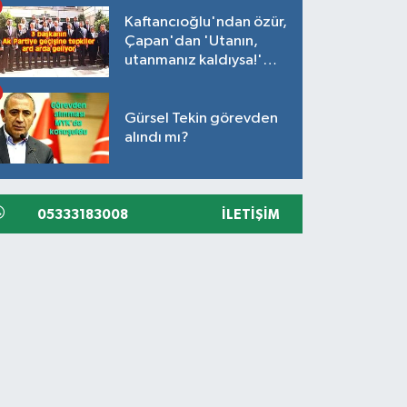
Kaftancıoğlu'ndan özür,
Çapan'dan 'Utanın,
utanmanız kaldıysa!'
açıklaması
Gürsel Tekin görevden
alındı mı?
05333183008
İLETIŞIM