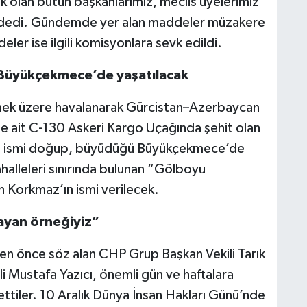
ak olan bütün başkanlarımız, meclis üyelerimiz
z” dedi. Gündemde yer alan maddeler müzakere
ler ise ilgili komisyonlara sevk edildi.
 Büyükçekmece’de yaşatılacak
tmek üzere havalanarak Gürcistan–Azerbaycan
ne ait C-130 Askeri Kargo Uçağında şehit olan
n ismi doğup, büyüdüğü Büyükçekmece’de
halleleri sınırında bulunan “Gölboyu
 Korkmaz’ın ismi verilecek.
ayan örneğiyiz”
 önce söz alan CHP Grup Başkan Vekili Tarık
i Mustafa Yazıcı, önemli gün ve haftalara
ilettiler. 10 Aralık Dünya İnsan Hakları Günü’nde