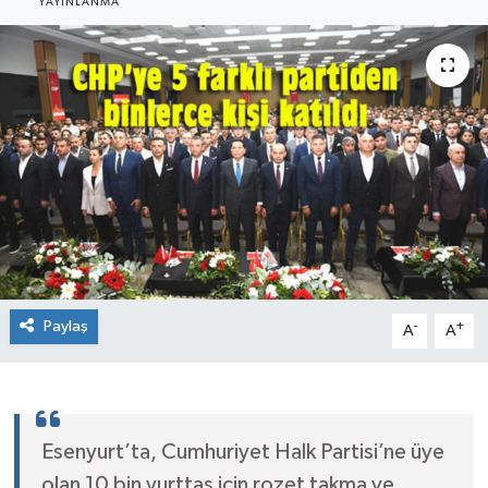
YAYINLANMA
Paylaş
-
+
A
A
Esenyurt’ta, Cumhuriyet Halk Partisi’ne üye
olan 10 bin yurttaş için rozet takma ve