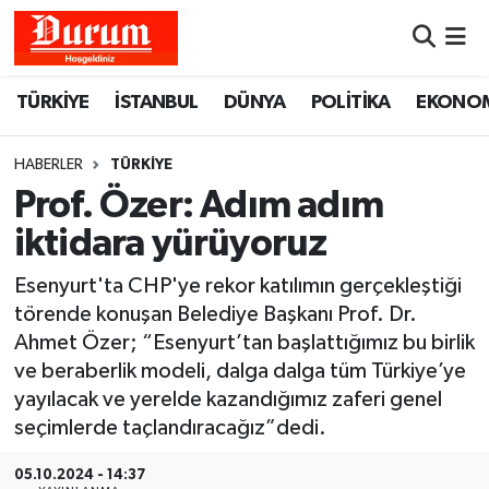
Nöbetçi Eczaneler
TÜRKİYE
İSTANBUL
DÜNYA
POLİTİKA
EKONO
Hava Durumu
HABERLER
TÜRKİYE
Namaz Vakitleri
Prof. Özer: Adım adım
iktidara yürüyoruz
Trafik Durumu
Esenyurt'ta CHP'ye rekor katılımın gerçekleştiği
Süper Lig Puan Durumu ve Fikstür
törende konuşan Belediye Başkanı Prof. Dr.
Ahmet Özer; “Esenyurt’tan başlattığımız bu birlik
Tüm Manşetler
ve beraberlik modeli, dalga dalga tüm Türkiye’ye
yayılacak ve yerelde kazandığımız zaferi genel
Son Dakika Haberleri
seçimlerde taçlandıracağız”dedi.
Haber Arşivi
05.10.2024 - 14:37