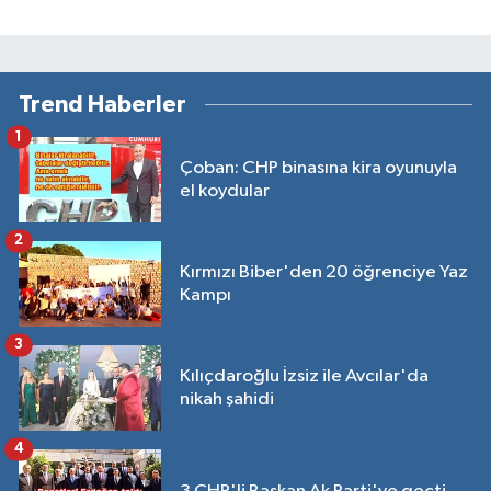
Trend Haberler
1
Çoban: CHP binasına kira oyunuyla
el koydular
2
Kırmızı Biber'den 20 öğrenciye Yaz
Kampı
3
Kılıçdaroğlu İzsiz ile Avcılar'da
nikah şahidi
4