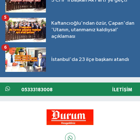
3 CHP'li Başkan Ak Parti'ye geçti
5
Kaftancıoğlu'ndan özür, Çapan'dan
'Utanın, utanmanız kaldıysa!'
açıklaması
6
İstanbul'da 23 ilçe başkanı atandı
05333183008
İLETIŞIM