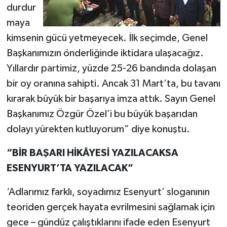
durdur
maya
kimsenin gücü yetmeyecek. İlk seçimde, Genel
Başkanımızın önderliğinde iktidara ulaşacağız.
Yıllardır partimiz, yüzde 25-26 bandında dolaşan
bir oy oranına sahipti. Ancak 31 Mart’ta, bu tavanı
kırarak büyük bir başarıya imza attık. Sayın Genel
Başkanımız Özgür Özel’i bu büyük başarıdan
dolayı yürekten kutluyorum” diye konuştu.
“BİR BAŞARI HİKÂYESİ YAZILACAKSA
ESENYURT’TA YAZILACAK”
‘Adlarımız farklı, soyadımız Esenyurt’ sloganının
teoriden gerçek hayata evrilmesini sağlamak için
gece – gündüz çalıştıklarını ifade eden Esenyurt