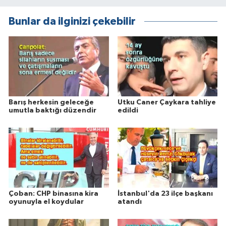
Bunlar da ilginizi çekebilir
Barış herkesin geleceğe
Utku Caner Çaykara tahliye
umutla baktığı düzendir
edildi
Çoban: CHP binasına kira
İstanbul'da 23 ilçe başkanı
oyunuyla el koydular
atandı