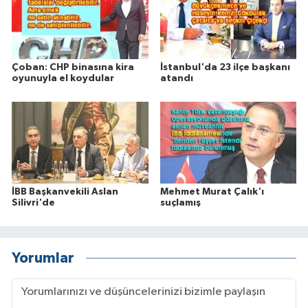
Çoban: CHP binasına kira
İstanbul'da 23 ilçe başkanı
oyunuyla el koydular
atandı
İBB Başkanvekili Aslan
Mehmet Murat Çalık'ı
Silivri'de
suçlamış
Yorumlar