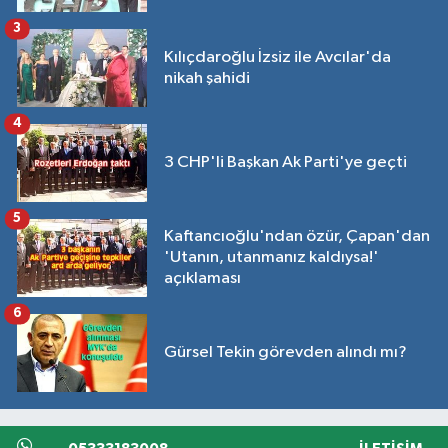
3
Kılıçdaroğlu İzsiz ile Avcılar'da
nikah şahidi
4
3 CHP'li Başkan Ak Parti'ye geçti
5
Kaftancıoğlu'ndan özür, Çapan'dan
'Utanın, utanmanız kaldıysa!'
açıklaması
6
Gürsel Tekin görevden alındı mı?