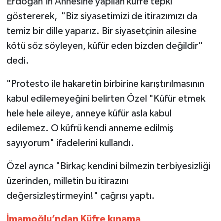
Erdoğan’ın Annesine yapılan küfre tepki
göstererek, "Biz siyasetimizi de itirazımızı da
temiz bir dille yaparız. Bir siyasetçinin ailesine
kötü söz söyleyen, küfür eden bizden değildir"
dedi.
"Protesto ile hakaretin birbirine karıştırılmasının
kabul edilemeyeğini belirten Özel "Küfür etmek
hele hele aileye, anneye küfür asla kabul
edilemez. O küfrü kendi anneme edilmiş
sayıyorum" ifadelerini kullandı.
Özel ayrıca "Birkaç kendini bilmezin terbiyesizliği
üzerinden, milletin bu itirazını
değersizleştirmeyin!" çağrısı yaptı.
İmamoğlu’ndan Küfre kınama