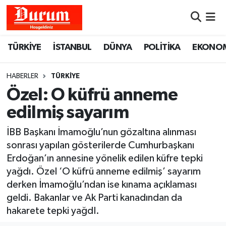
Nöbetçi Eczaneler
TÜRKİYE
İSTANBUL
DÜNYA
POLİTİKA
EKONO
Hava Durumu
HABERLER
TÜRKİYE
Namaz Vakitleri
Özel: O küfrü anneme
edilmiş sayarım
Trafik Durumu
İBB Başkanı İmamoğlu’nun gözaltına alınması
Süper Lig Puan Durumu ve Fikstür
sonrası yapılan gösterilerde Cumhurbaşkanı
Erdoğan’ın annesine yönelik edilen küfre tepki
Tüm Manşetler
yağdı. Özel ‘O küfrü anneme edilmiş’ sayarım
derken İmamoğlu’ndan ise kınama açıklaması
Son Dakika Haberleri
geldi. Bakanlar ve Ak Parti kanadından da
hakarete tepki yağdI.
Haber Arşivi