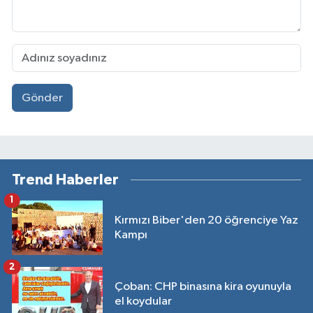
Gönder
Trend Haberler
1
Kırmızı Biber'den 20 öğrenciye Yaz
Kampı
2
Çoban: CHP binasına kira oyunuyla
el koydular