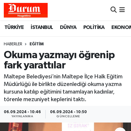
Nöbetçi Eczaneler
TÜRKİYE
İSTANBUL
DÜNYA
POLİTİKA
EKONO
Hava Durumu
HABERLER
EĞİTİM
Namaz Vakitleri
Okuma yazmayı öğrenip
fark yarattılar
Trafik Durumu
Maltepe Belediyesi’nin Maltepe İlçe Halk Eğitim
Süper Lig Puan Durumu ve Fikstür
Müdürlüğü ile birlikte düzenlediği okuma yazma
kursuna katılıp eğitimini tamamlayan kadınlar,
Tüm Manşetler
törenle mezuniyet keplerini taktı.
Son Dakika Haberleri
06.09.2024 - 10:46
06.09.2024 - 10:50
YAYINLANMA
GÜNCELLEME
Haber Arşivi