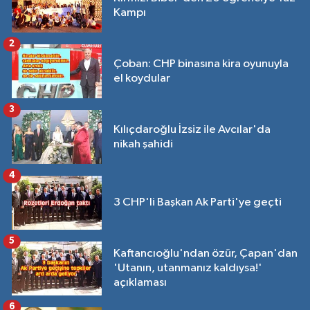
Kampı
2
Çoban: CHP binasına kira oyunuyla
el koydular
3
Kılıçdaroğlu İzsiz ile Avcılar'da
nikah şahidi
4
3 CHP'li Başkan Ak Parti'ye geçti
5
Kaftancıoğlu'ndan özür, Çapan'dan
'Utanın, utanmanız kaldıysa!'
açıklaması
6