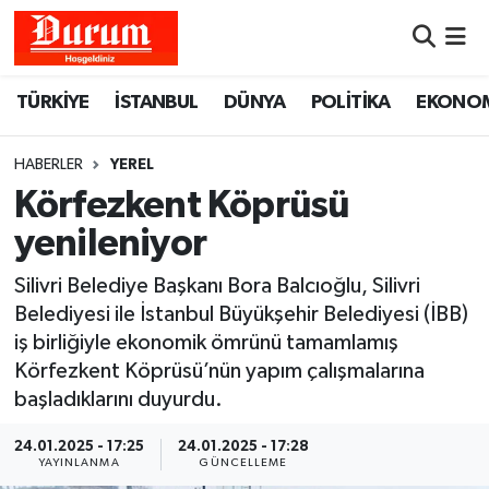
Nöbetçi Eczaneler
TÜRKİYE
İSTANBUL
DÜNYA
POLİTİKA
EKONO
Hava Durumu
HABERLER
YEREL
Namaz Vakitleri
Körfezkent Köprüsü
yenileniyor
Trafik Durumu
Silivri Belediye Başkanı Bora Balcıoğlu, Silivri
Süper Lig Puan Durumu ve Fikstür
Belediyesi ile İstanbul Büyükşehir Belediyesi (İBB)
iş birliğiyle ekonomik ömrünü tamamlamış
Tüm Manşetler
Körfezkent Köprüsü’nün yapım çalışmalarına
başladıklarını duyurdu.
Son Dakika Haberleri
24.01.2025 - 17:25
24.01.2025 - 17:28
YAYINLANMA
GÜNCELLEME
Haber Arşivi