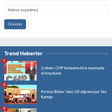
Gönder
Trend Haberler
1
Çoban: CHP binasına kira oyunuyla
el koydular
2
Kırmızı Biber'den 20 öğrenciye Yaz
Kampı
3