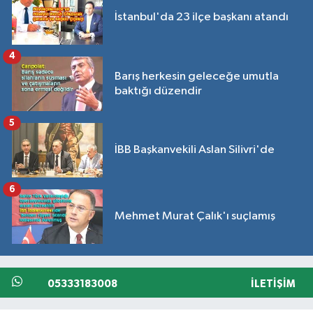
İstanbul'da 23 ilçe başkanı atandı
4
Barış herkesin geleceğe umutla
baktığı düzendir
5
İBB Başkanvekili Aslan Silivri'de
6
Mehmet Murat Çalık'ı suçlamış
05333183008
İLETIŞIM