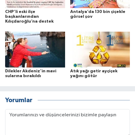
CHP’li eski ilçe
Antalya’da 130 bin çiçekle
başkanlarından
görsel şov
Kılıçdaroğlu’na destek
Dilekler Akdeniz’in mavi
Atık yağı getir ayçiçek
sularına bırakıldı
yağını götür
Yorumlar