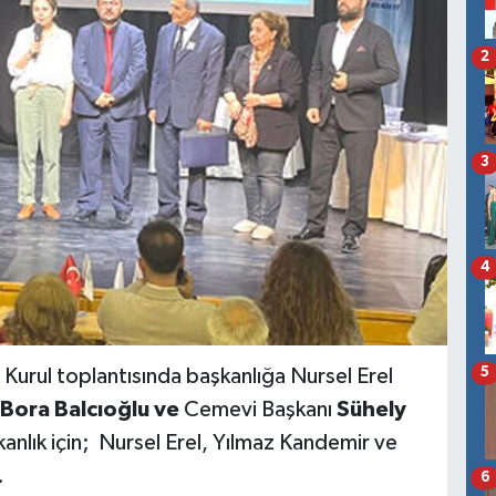
2
3
4
5
 Kurul toplantısında başkanlığa Nursel Erel
Bora Balcıoğlu ve
Cemevi Başkanı
Sühely
anlık için; Nursel Erel, Yılmaz Kandemir ve
.
6