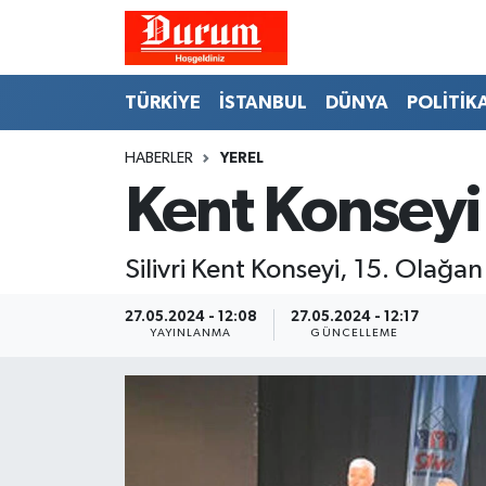
Nöbetçi Eczaneler
TÜRKİYE
İSTANBUL
DÜNYA
POLİTİK
Hava Durumu
HABERLER
YEREL
Kent Konseyi'
Namaz Vakitleri
Trafik Durumu
Silivri Kent Konseyi, 15. Olağan
Süper Lig Puan Durumu ve Fikstür
27.05.2024 - 12:08
27.05.2024 - 12:17
YAYINLANMA
GÜNCELLEME
Tüm Manşetler
Son Dakika Haberleri
Haber Arşivi