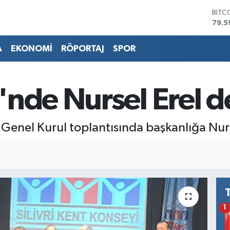
BITC
79.5
DOL
45,4
A
EKONOMİ
RÖPORTAJ
SPOR
EUR
53,3
STER
61,6
nde Nursel Erel d
G.AL
686
BİST
 Genel Kurul toplantısında başkanlığa Nurse
14.5
1