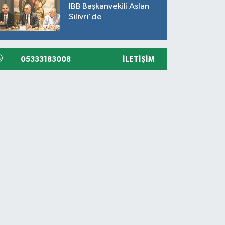
İBB Başkanvekili Aslan
Silivri'de
05333183008
İLETIŞIM