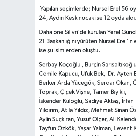
Yapılan seçimlerde; Nursel Erel 56 oy
24, Aydın
Keskinocak ise 12 oyda aldı
Daha öne Silivri’de kurulan Yerel Gün
21 Başkanlığını yürüten Nursel Erel’in 
ise şu isimlerden oluştu.
Serbay Koçoğlu , Burçin Sarısaltıkoğlu
Cemile Kapucu, Ufuk Bek, Dr. Ayten B
Berker Arda Yücegök, Serdar Okan,
Toprak, Çiçek Vişne, Tamer Bıyıklı,
İskender Kuloğlu, Sadiye Aktaş, İrfan
Yıldırım, Atila Yıldız, Mehmet Sinan Ö
Aylin Suçkıran, Yusuf Ölçer, Ali Kalend
Tayfun Özkök, Yaşar Yalman, Levent Kı