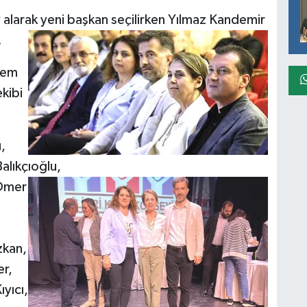
 alarak yeni başkan seçilirken Yılmaz Kandemir
.
dem
ekibi
,
alıkçıoğlu,
 Ömer
zkan,
er,
yıcı,