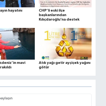
ayın hayatını
CHP’li eski ilçe
başkanlarından
Kılıçdaroğlu’na destek
Akdeniz’in mavi
Atık yağı getir ayçiçek yağını
rakıldı
götür