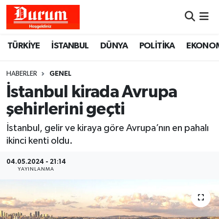
Nöbetçi Eczaneler
TÜRKİYE
İSTANBUL
DÜNYA
POLİTİKA
EKONO
Hava Durumu
HABERLER
GENEL
Namaz Vakitleri
İstanbul kirada Avrupa
şehirlerini geçti
Trafik Durumu
İstanbul, gelir ve kiraya göre Avrupa’nın en pahalı
Süper Lig Puan Durumu ve Fikstür
ikinci kenti oldu.
Tüm Manşetler
04.05.2024 - 21:14
YAYINLANMA
Son Dakika Haberleri
Haber Arşivi