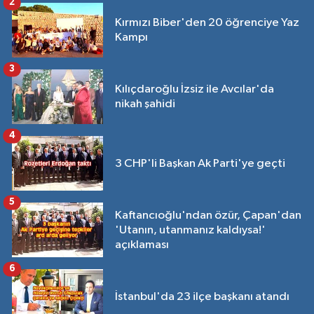
2
Kırmızı Biber'den 20 öğrenciye Yaz
Kampı
3
Kılıçdaroğlu İzsiz ile Avcılar'da
nikah şahidi
4
3 CHP'li Başkan Ak Parti'ye geçti
5
Kaftancıoğlu'ndan özür, Çapan'dan
'Utanın, utanmanız kaldıysa!'
açıklaması
6
İstanbul'da 23 ilçe başkanı atandı