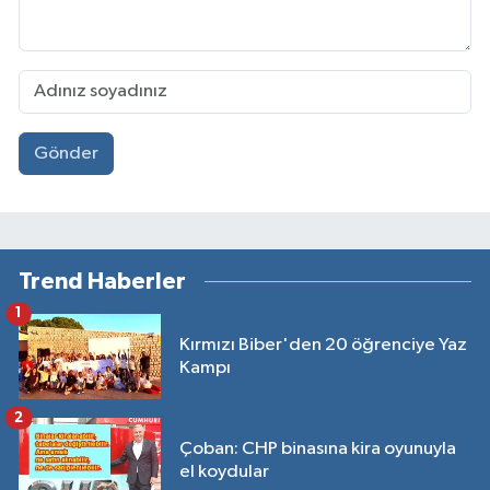
Gönder
Trend Haberler
1
Kırmızı Biber'den 20 öğrenciye Yaz
Kampı
2
Çoban: CHP binasına kira oyunuyla
el koydular