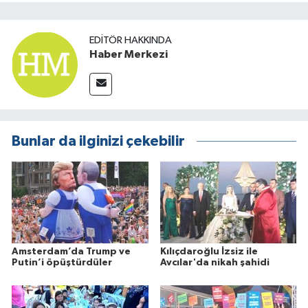
EDITÖR HAKKINDA
Haber Merkezi
Bunlar da ilginizi çekebilir
Amsterdam’da Trump ve
Kılıçdaroğlu İzsiz ile
Putin’i öpüştürdüler
Avcılar'da nikah şahidi