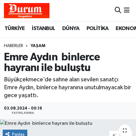
Nöbetçi Eczaneler
TÜRKİYE
İSTANBUL
DÜNYA
POLİTİKA
EKONO
Hava Durumu
HABERLER
YAŞAM
Namaz Vakitleri
Emre Aydın binlerce
hayranı ile buluştu
Trafik Durumu
Büyükçekmece’de sahne alan sevilen sanatçı
Süper Lig Puan Durumu ve Fikstür
Emre Aydın, binlerce hayranına unutulmayacak bir
gece yaşattı.
Tüm Manşetler
03.08.2024 - 00:16
YAYINLANMA
Son Dakika Haberleri
Haber Arşivi
Paylaş
-
+
A
A