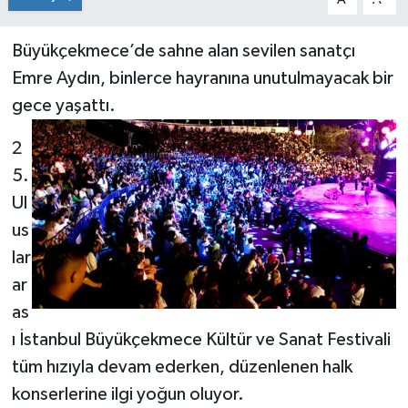
Büyükçekmece’de sahne alan sevilen sanatçı
Emre Aydın, binlerce hayranına unutulmayacak bir
gece yaşattı.
2
5.
Ul
us
lar
ar
as
ı İstanbul Büyükçekmece Kültür ve Sanat Festivali
tüm hızıyla devam ederken, düzenlenen halk
konserlerine ilgi yoğun oluyor.