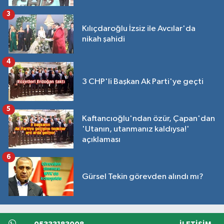
3
Kılıçdaroğlu İzsiz ile Avcılar'da
nikah şahidi
4
3 CHP'li Başkan Ak Parti'ye geçti
5
Kaftancıoğlu'ndan özür, Çapan'dan
'Utanın, utanmanız kaldıysa!'
açıklaması
6
Gürsel Tekin görevden alındı mı?