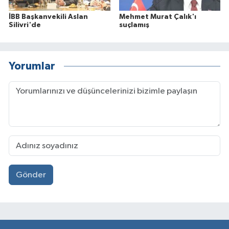
İBB Başkanvekili Aslan
Mehmet Murat Çalık'ı
Silivri'de
suçlamış
Yorumlar
Gönder