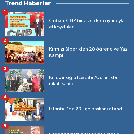
Trend Haberler
1
Çoban: CHP binasına kira oyunuyla
el koydular
2
Kırmızı Biber'den 20 öğrenciye Yaz
Kampı
3
Kılıçdaroğlu İzsiz ile Avcılar'da
nikah şahidi
4
İstanbul'da 23 ilçe başkanı atandı
5