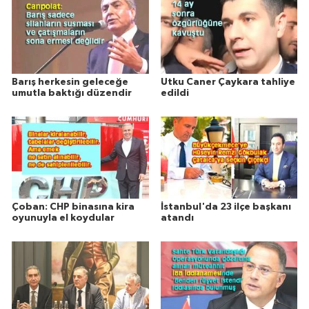
Barış herkesin geleceğe
Utku Caner Çaykara tahliye
umutla baktığı düzendir
edildi
Çoban: CHP binasına kira
İstanbul'da 23 ilçe başkanı
oyunuyla el koydular
atandı