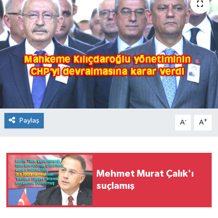
Paylaş
-
+
A
A
Mehmet Murat Çalık'ı
suçlamış