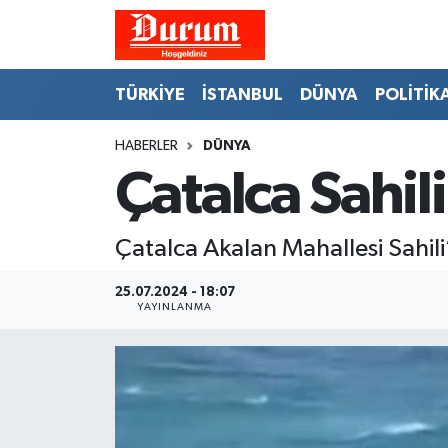
Nöbetçi Eczaneler
TÜRKİYE
İSTANBUL
DÜNYA
POLİTİK
Hava Durumu
HABERLER
DÜNYA
Çatalca Sahili
Namaz Vakitleri
Trafik Durumu
Çatalca Akalan Mahallesi Sahili
Süper Lig Puan Durumu ve Fikstür
25.07.2024 - 18:07
YAYINLANMA
Tüm Manşetler
Son Dakika Haberleri
Haber Arşivi