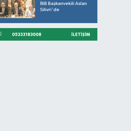
İBB Başkanvekili Aslan
Silivri'de
05333183008
İLETIŞIM