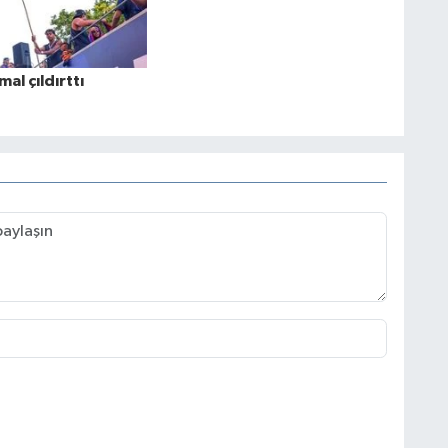
al çıldırttı