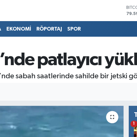
BITC
79.5
DOL
45,4
A
EKONOMİ
RÖPORTAJ
SPOR
EUR
53,3
STER
61,6
’nde patlayıcı yükl
G.AL
686
BİST
’nde sabah saatlerinde sahilde bir jetski g
14.5
1