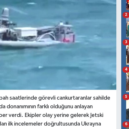
2
3
4
5
bah saatlerinde görevli cankurtaranlar sahilde
rında donanımının farklı olduğunu anlayan
er verdi. Ekipler olay yerine gelerek Jetski
lan ilk incelemeler doğrultusunda Ukrayna
6