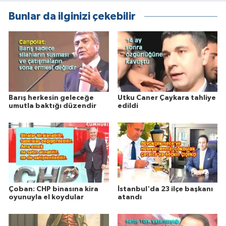
Bunlar da ilginizi çekebilir
Barış herkesin geleceğe
Utku Caner Çaykara tahliye
umutla baktığı düzendir
edildi
Çoban: CHP binasına kira
İstanbul'da 23 ilçe başkanı
oyunuyla el koydular
atandı