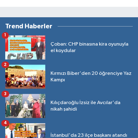
Trend Haberler
1
Çoban: CHP binasına kira oyunuyla
el koydular
2
Kırmızı Biber'den 20 öğrenciye Yaz
Kampı
3
Kılıçdaroğlu İzsiz ile Avcılar'da
nikah şahidi
4
İstanbul'da 23 ilçe başkanı atandı