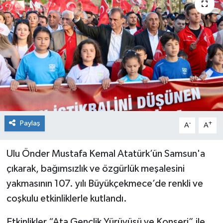
Paylaş
-
+
A
A
Ulu Önder Mustafa Kemal Atatürk’ün Samsun'a
çıkarak, bağımsızlık ve özgürlük meşalesini
yakmasının 107. yılı Büyükçekmece’de renkli ve
coşkulu etkinliklerle kutlandı.
Etkinlikler “Ata Gençlik Yürüyüşü ve Konseri” ile