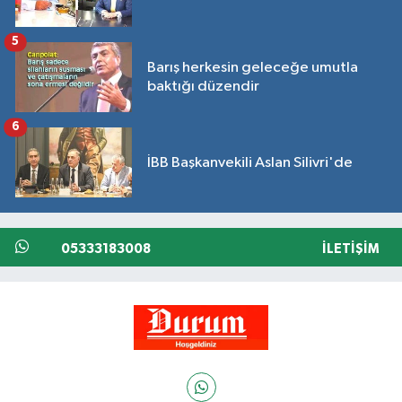
5
Barış herkesin geleceğe umutla
baktığı düzendir
6
İBB Başkanvekili Aslan Silivri'de
05333183008
İLETIŞIM