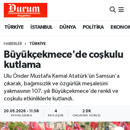
Nöbetçi Eczaneler
TÜRKİYE
İSTANBUL
DÜNYA
POLİTİKA
EKONO
Hava Durumu
HABERLER
TÜRKİYE
Namaz Vakitleri
Büyükçekmece'de coşkulu
kutlama
Trafik Durumu
Ulu Önder Mustafa Kemal Atatürk’ün Samsun'a
Süper Lig Puan Durumu ve Fikstür
çıkarak, bağımsızlık ve özgürlük meşalesini
yakmasının 107. yılı Büyükçekmece’de renkli ve
Tüm Manşetler
coşkulu etkinliklerle kutlandı.
Son Dakika Haberleri
20.05.2026 - 11:58
4
2 DK
YAYINLANMA
PAYLAŞIM
OKUNMA SÜRESI
Haber Arşivi