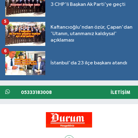
3 CHP'li Başkan Ak Parti'ye geçti
5
Kaftancıoğlu'ndan özür, Çapan'dan
'Utanın, utanmanız kaldıysa!'
açıklaması
6
İstanbul'da 23 ilçe başkanı atandı
05333183008
İLETIŞIM