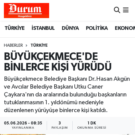
Nöbetçi Eczaneler
TÜRKİYE
İSTANBUL
DÜNYA
POLİTİKA
EKONO
Hava Durumu
HABERLER
TÜRKİYE
Namaz Vakitleri
BÜYÜKÇEKMECE'DE
BİNLERCE KİŞİ YÜRÜDÜ
Trafik Durumu
Büyükçekmece Belediye Başkanı Dr.Hasan Akgün
Süper Lig Puan Durumu ve Fikstür
ve Avcılar Belediye Başkanı Utku Caner
Çaykara'nın da aralarında bulunduğu başkanların
Tüm Manşetler
tutuklanmasının 1. yıldönümü nedeniyle
düzenlenen yürüyüşe binlerce kişi katıldı.
Son Dakika Haberleri
05.06.2026 - 08:35
3
1 DK
YAYINLANMA
PAYLAŞIM
OKUNMA SÜRESI
Haber Arşivi