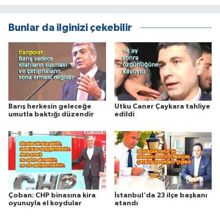
Bunlar da ilginizi çekebilir
Barış herkesin geleceğe
Utku Caner Çaykara tahliye
umutla baktığı düzendir
edildi
Çoban: CHP binasına kira
İstanbul'da 23 ilçe başkanı
oyunuyla el koydular
atandı