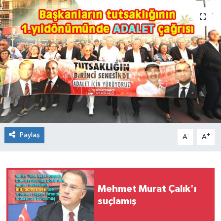
Paylaş
-
+
A
A
Mehmet Murat Çalık'ı
suçlamış