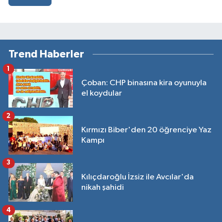
Trend Haberler
1
Çoban: CHP binasına kira oyunuyla
el koydular
2
Kırmızı Biber'den 20 öğrenciye Yaz
Kampı
3
Kılıçdaroğlu İzsiz ile Avcılar'da
nikah şahidi
4