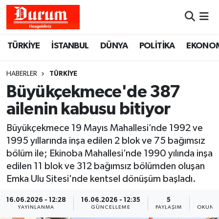
Nöbetçi Eczaneler
TÜRKİYE
İSTANBUL
DÜNYA
POLİTİKA
EKONO
Hava Durumu
HABERLER
TÜRKİYE
Namaz Vakitleri
Büyükçekmece'de 387
ailenin kabusu bitiyor
Trafik Durumu
Büyükçekmece 19 Mayıs Mahallesi’nde 1992 ve
Süper Lig Puan Durumu ve Fikstür
1995 yıllarında inşa edilen 2 blok ve 75 bağımsız
bölüm ile; Ekinoba Mahallesi’nde 1990 yılında inşa
Tüm Manşetler
edilen 11 blok ve 312 bağımsız bölümden oluşan
Emka Ulu Sitesi'nde kentsel dönüşüm başladı.
Son Dakika Haberleri
16.06.2026 - 12:28
16.06.2026 - 12:35
5
3
YAYINLANMA
GÜNCELLEME
PAYLAŞIM
OKUNMA
Haber Arşivi