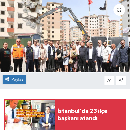
Paylaş
-
+
A
A
İstanbul'da 23 ilçe
başkanı atandı