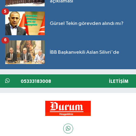
açıklaması
5
Gürsel Tekin görevden alındı mı?
6
İBB Başkanvekili Aslan Silivri'de
05333183008
İLETIŞIM