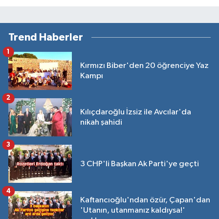
Trend Haberler
1
Kırmızı Biber'den 20 öğrenciye Yaz
Kampı
2
Kılıçdaroğlu İzsiz ile Avcılar'da
nikah şahidi
3
3 CHP'li Başkan Ak Parti'ye geçti
4
Kaftancıoğlu'ndan özür, Çapan'dan
'Utanın, utanmanız kaldıysa!'