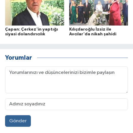
Çapan: Çerkez'in yaptığı
Kılıçdaroğlu İzsiz ile
siyasi dolandırıcılık
Avcılar'da nikah şahidi
Yorumlar
Gönder