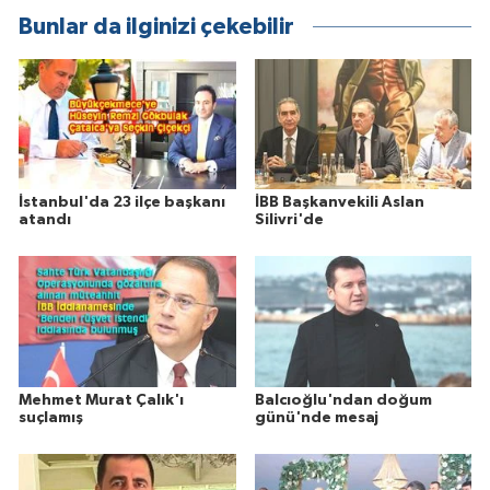
Bunlar da ilginizi çekebilir
İstanbul'da 23 ilçe başkanı
İBB Başkanvekili Aslan
atandı
Silivri'de
Mehmet Murat Çalık'ı
Balcıoğlu'ndan doğum
suçlamış
günü'nde mesaj