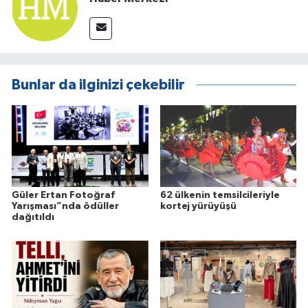
Bunlar da ilginizi çekebilir
Güler Ertan Fotoğraf
62 ülkenin temsilcileriyle
Yarışması”nda ödüller
kortej yürüyüşü
dağıtıldı