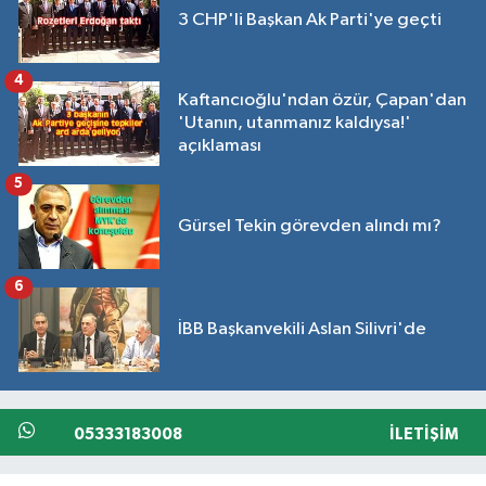
3 CHP'li Başkan Ak Parti'ye geçti
4
Kaftancıoğlu'ndan özür, Çapan'dan
'Utanın, utanmanız kaldıysa!'
açıklaması
5
Gürsel Tekin görevden alındı mı?
6
İBB Başkanvekili Aslan Silivri'de
05333183008
İLETIŞIM