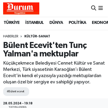
Nöbetçi Eczaneler
TÜRKİYE
İSTANBUL
DÜNYA
POLİTİKA
EKONO
Hava Durumu
HABERLER
KÜLTÜR-SANAT
Namaz Vakitleri
Bülent Ecevit'ten Tunç
Yalman'a mektuplar
Trafik Durumu
Küçükçekmece Belediyesi Cennet Kültür ve Sanat
Süper Lig Puan Durumu ve Fikstür
Merkezi, Türk siyasetinin Karaoğlan’ı Bülent
Ecevit'in kendi el yazısıyla yazdığı mektuplardan
Tüm Manşetler
oluşan özel bir sergiye ev sahipliği yapıyor.
#Bülent ecevit
Son Dakika Haberleri
28.05.2024 - 19:18
Haber Arşivi
YAYINLANMA