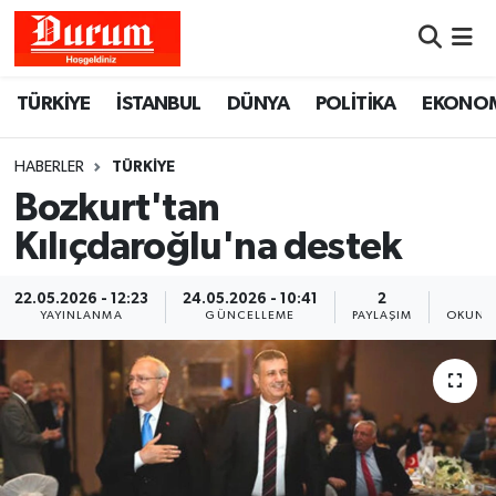
Nöbetçi Eczaneler
TÜRKİYE
İSTANBUL
DÜNYA
POLİTİKA
EKONO
Hava Durumu
HABERLER
TÜRKİYE
Namaz Vakitleri
Bozkurt'tan
Kılıçdaroğlu'na destek
Trafik Durumu
22.05.2026 - 12:23
24.05.2026 - 10:41
2
1
Süper Lig Puan Durumu ve Fikstür
YAYINLANMA
GÜNCELLEME
PAYLAŞIM
OKUNMA
Tüm Manşetler
Son Dakika Haberleri
Haber Arşivi