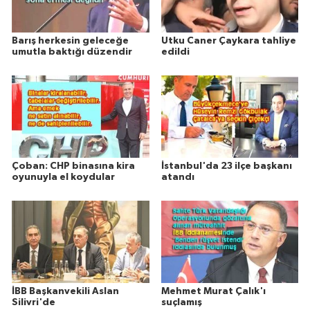
Barış herkesin geleceğe
Utku Caner Çaykara tahliye
umutla baktığı düzendir
edildi
Çoban: CHP binasına kira
İstanbul'da 23 ilçe başkanı
oyunuyla el koydular
atandı
İBB Başkanvekili Aslan
Mehmet Murat Çalık'ı
Silivri'de
suçlamış