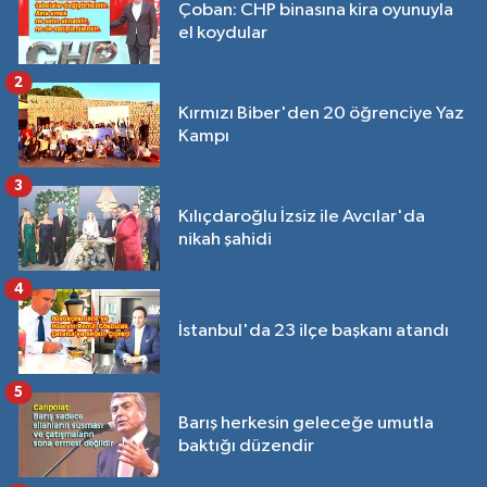
Çoban: CHP binasına kira oyunuyla
el koydular
2
Kırmızı Biber'den 20 öğrenciye Yaz
Kampı
3
Kılıçdaroğlu İzsiz ile Avcılar'da
nikah şahidi
4
İstanbul'da 23 ilçe başkanı atandı
5
Barış herkesin geleceğe umutla
baktığı düzendir