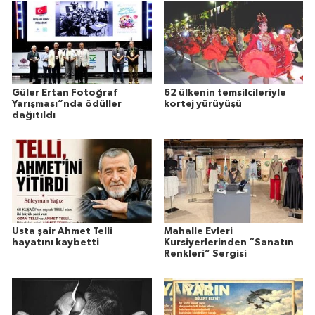
Güler Ertan Fotoğraf
62 ülkenin temsilcileriyle
Yarışması”nda ödüller
kortej yürüyüşü
dağıtıldı
Usta şair Ahmet Telli
Mahalle Evleri
hayatını kaybetti
Kursiyerlerinden “Sanatın
Renkleri” Sergisi