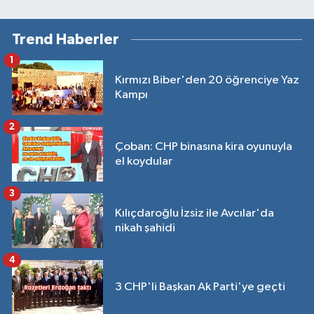
Trend Haberler
1
Kırmızı Biber'den 20 öğrenciye Yaz
Kampı
2
Çoban: CHP binasına kira oyunuyla
el koydular
3
Kılıçdaroğlu İzsiz ile Avcılar'da
nikah şahidi
4
3 CHP'li Başkan Ak Parti'ye geçti