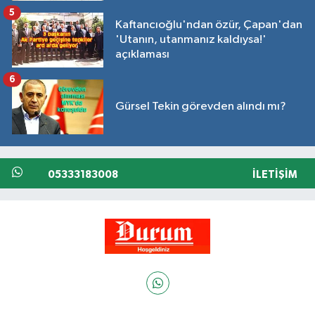
5
Kaftancıoğlu'ndan özür, Çapan'dan
'Utanın, utanmanız kaldıysa!'
açıklaması
6
Gürsel Tekin görevden alındı mı?
05333183008
İLETIŞIM