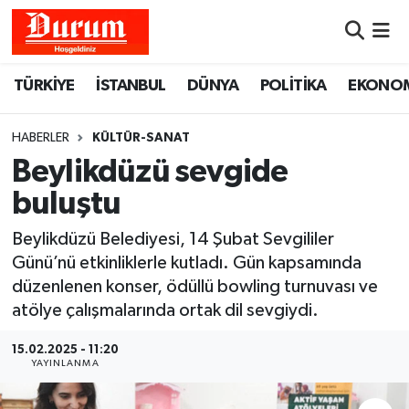
Nöbetçi Eczaneler
TÜRKİYE
İSTANBUL
DÜNYA
POLİTİKA
EKONO
Hava Durumu
HABERLER
KÜLTÜR-SANAT
Namaz Vakitleri
Beylikdüzü sevgide
buluştu
Trafik Durumu
Beylikdüzü Belediyesi, 14 Şubat Sevgililer
Süper Lig Puan Durumu ve Fikstür
Günü’nü etkinliklerle kutladı. Gün kapsamında
düzenlenen konser, ödüllü bowling turnuvası ve
Tüm Manşetler
atölye çalışmalarında ortak dil sevgiydi.
Son Dakika Haberleri
15.02.2025 - 11:20
YAYINLANMA
Haber Arşivi