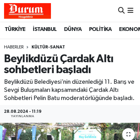
Nöbetçi Eczaneler
TÜRKİYE
İSTANBUL
DÜNYA
POLİTİKA
EKONO
Hava Durumu
HABERLER
KÜLTÜR-SANAT
Namaz Vakitleri
Beylikdüzü Çardak Altı
sohbetleri başladı
Trafik Durumu
Beylikdüzü Belediyesi’nin düzenlediği 11. Barış ve
Süper Lig Puan Durumu ve Fikstür
Sevgi Buluşmaları kapsamındaki Çardak Altı
Sohbetleri Pelin Batu moderatörlüğünde başladı.
Tüm Manşetler
28.08.2024 - 11:19
YAYINLANMA
Son Dakika Haberleri
Haber Arşivi