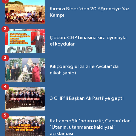
1
Kırmızı Biber'den 20 öğrenciye Yaz
Kampı
2
Çoban: CHP binasına kira oyunuyla
el koydular
3
Kılıçdaroğlu İzsiz ile Avcılar'da
nikah şahidi
4
3 CHP'li Başkan Ak Parti'ye geçti
5
Kaftancıoğlu'ndan özür, Çapan'dan
'Utanın, utanmanız kaldıysa!'
açıklaması