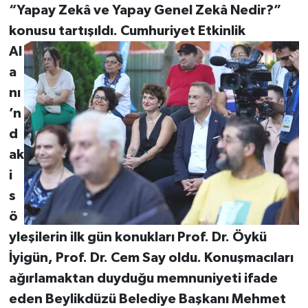
“Yapay Zekâ ve Yapay Genel Zekâ Nedir?”
konusu
tartışıldı. Cumhuriyet Etkinlik
Al
a
nı
’n
d
ak
i
s
ö
yleşilerin ilk gün konukları Prof. Dr. Öykü
İyigün, Prof. Dr. Cem Say oldu. Konuşmacıları
ağırlamaktan duyduğu memnuniyeti ifade
eden Beylikdüzü Belediye Başkanı Mehmet