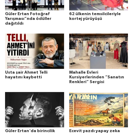
Güler Ertan Fotoğraf
62 ülkenin temsilcileriyle
Yarışması”nda ödüller
kortej yürüyüşü
dağıtıldı
Usta şair Ahmet Telli
Mahalle Evleri
hayatını kaybetti
Kursiyerlerinden “Sanatın
Renkleri” Sergisi
Güler Ertan'da birincilik
Ecevit yazdı yapay zeka