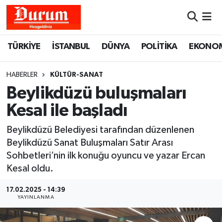
Nöbetçi Eczaneler
TÜRKİYE
İSTANBUL
DÜNYA
POLİTİKA
EKONO
Hava Durumu
HABERLER
KÜLTÜR-SANAT
Namaz Vakitleri
Beylikdüzü buluşmaları
Kesal ile başladı
Trafik Durumu
Beylikdüzü Belediyesi tarafından düzenlenen
Süper Lig Puan Durumu ve Fikstür
Beylikdüzü Sanat Buluşmaları Satır Arası
Sohbetleri’nin ilk konuğu oyuncu ve yazar Ercan
Tüm Manşetler
Kesal oldu.
Son Dakika Haberleri
17.02.2025 - 14:39
YAYINLANMA
Haber Arşivi