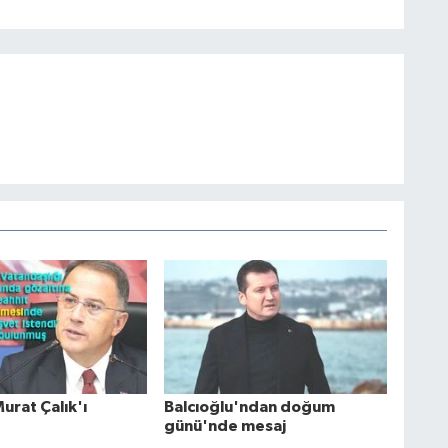
rat Çalık'ı
Balcıoğlu'ndan doğum
günü'nde mesaj