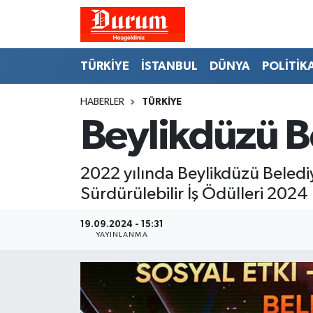
Nöbetçi Eczaneler
TÜRKİYE
İSTANBUL
DÜNYA
POLİTİK
Hava Durumu
HABERLER
TÜRKİYE
Beylikdüzü B
Namaz Vakitleri
Trafik Durumu
2022 yılında Beylikdüzü Beledi
Sürdürülebilir İş Ödülleri 202
Süper Lig Puan Durumu ve Fikstür
19.09.2024 - 15:31
Tüm Manşetler
YAYINLANMA
Son Dakika Haberleri
Haber Arşivi