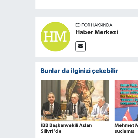
EDITÖR HAKKINDA
Haber Merkezi
Bunlar da ilginizi çekebilir
İBB Başkanvekili Aslan
Mehmet Mu
Silivri'de
suçlamış