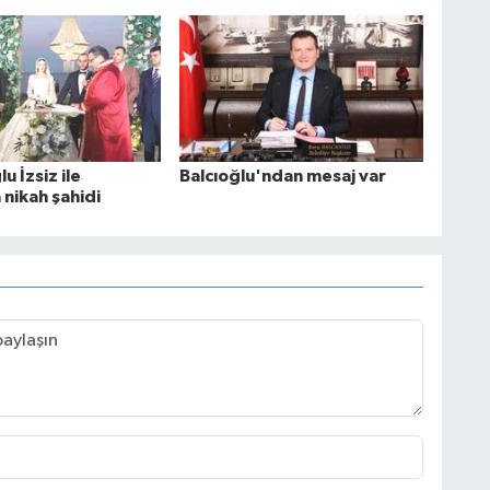
u İzsiz ile
Balcıoğlu'ndan mesaj var
 nikah şahidi