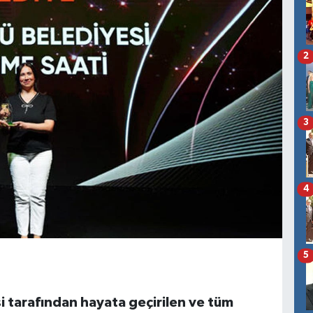
2
3
4
5
i tarafından hayata geçirilen ve tüm