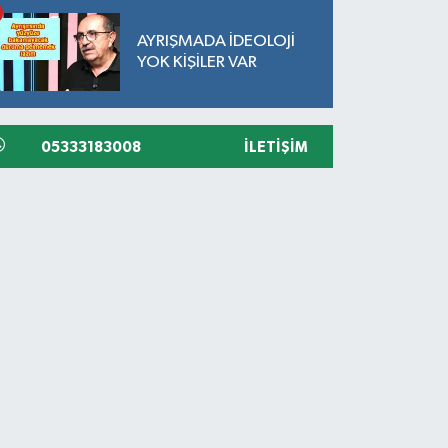
AYRIŞMADA İDEOLOJİ
YOK KİŞİLER VAR
05333183008
İLETIŞIM