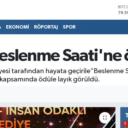
BITC
79.5
DOL
45,4
A
EKONOMİ
RÖPORTAJ
SPOR
EUR
53,3
STER
61,6
eslenme Saati'ne 
G.AL
686
BİST
yesi tarafından hayata geçirile“Beslenme 
14.5
4 kapsamında ödüle layık görüldü.
1