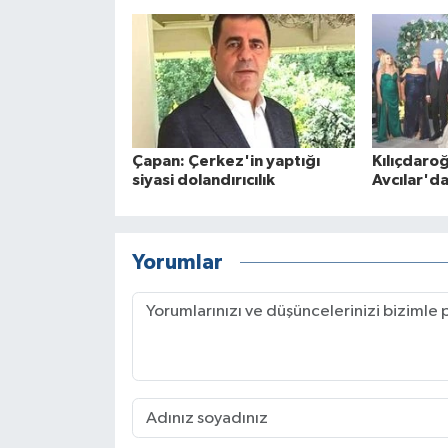
Çapan: Çerkez'in yaptığı
Kılıçdaroğl
siyasi dolandırıcılık
Avcılar'da
Yorumlar