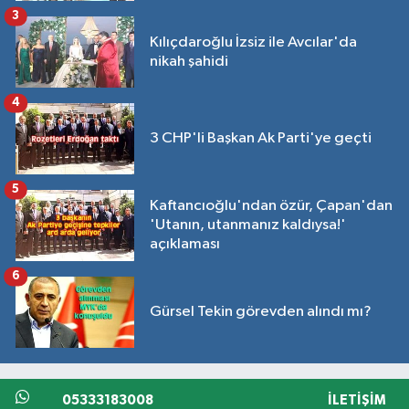
3
Kılıçdaroğlu İzsiz ile Avcılar'da
nikah şahidi
4
3 CHP'li Başkan Ak Parti'ye geçti
5
Kaftancıoğlu'ndan özür, Çapan'dan
'Utanın, utanmanız kaldıysa!'
açıklaması
6
Gürsel Tekin görevden alındı mı?
05333183008
İLETIŞIM