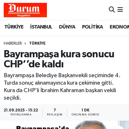
Nöbetçi Eczaneler
TÜRKİYE
İSTANBUL
DÜNYA
POLİTİKA
EKONO
Hava Durumu
HABERLER
TÜRKİYE
Namaz Vakitleri
Bayrampaşa kura sonucu
CHP’’de kaldı
Trafik Durumu
Bayrampaşa Belediye Başkanvekili seçiminde 4.
Süper Lig Puan Durumu ve Fikstür
Turda sonuç alınamayınca kura çekimine gitti.
Kura da CHP’li İbrahim Kahraman başkan vekili
Tüm Manşetler
seçildi.
Son Dakika Haberleri
21.09.2025 - 15:22
7
1 DK
YAYINLANMA
PAYLAŞIM
OKUNMA SÜRESI
Haber Arşivi