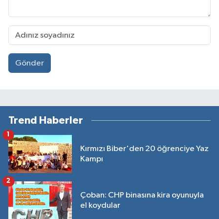
Gönder
Trend Haberler
1
Kırmızı Biber'den 20 öğrenciye Yaz
Kampı
2
Çoban: CHP binasına kira oyunuyla
el koydular