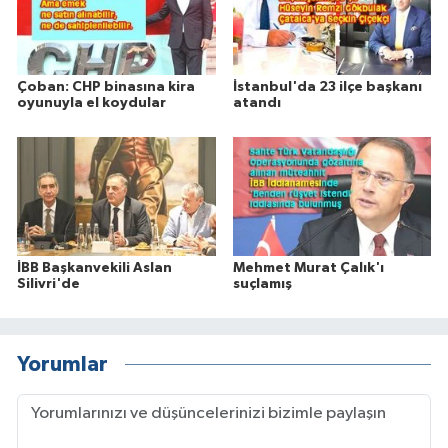
Çoban: CHP binasına kira
İstanbul'da 23 ilçe başkanı
oyunuyla el koydular
atandı
İBB Başkanvekili Aslan
Mehmet Murat Çalık'ı
Silivri'de
suçlamış
Yorumlar