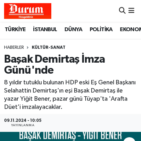
Nöbetçi Eczaneler
TÜRKİYE
İSTANBUL
DÜNYA
POLİTİKA
EKONO
Hava Durumu
HABERLER
KÜLTÜR-SANAT
Namaz Vakitleri
Başak Demirtaş İmza
Günü'nde
Trafik Durumu
8 yıldır tutuklu bulunan HDP eski Eş Genel Başkanı
Süper Lig Puan Durumu ve Fikstür
Selahattin Demirtaş'ın eşi Başak Demirtaş ile
yazar Yiğit Bener, pazar günü Tüyap'ta 'Arafta
Tüm Manşetler
Düet'i imzalayacaklar.
Son Dakika Haberleri
09.11.2024 - 10:05
YAYINLANMA
Haber Arşivi