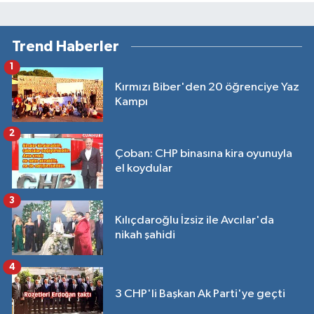
Trend Haberler
1
Kırmızı Biber'den 20 öğrenciye Yaz
Kampı
2
Çoban: CHP binasına kira oyunuyla
el koydular
3
Kılıçdaroğlu İzsiz ile Avcılar'da
nikah şahidi
4
3 CHP'li Başkan Ak Parti'ye geçti