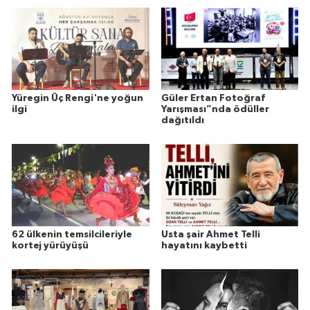
Yüregin Üç Rengi'ne yoğun
Güler Ertan Fotoğraf
ilgi
Yarışması”nda ödüller
dağıtıldı
62 ülkenin temsilcileriyle
Usta şair Ahmet Telli
kortej yürüyüşü
hayatını kaybetti