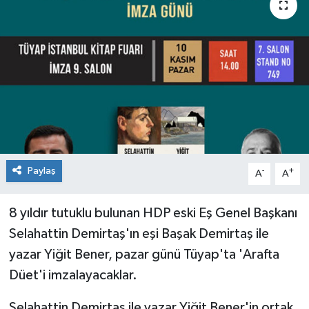
Paylaş
-
+
A
A
8 yıldır tutuklu bulunan HDP eski Eş Genel Başkanı
Selahattin Demirtaş'ın eşi Başak Demirtaş ile
yazar Yiğit Bener, pazar günü Tüyap'ta 'Arafta
Düet'i imzalayacaklar.
Selahattin Demirtaş ile yazar Yiğit Bener'in ortak