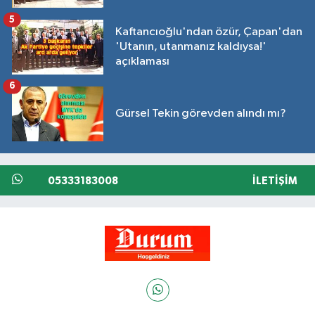
5
Kaftancıoğlu'ndan özür, Çapan'dan
'Utanın, utanmanız kaldıysa!'
açıklaması
6
Gürsel Tekin görevden alındı mı?
05333183008
İLETIŞIM