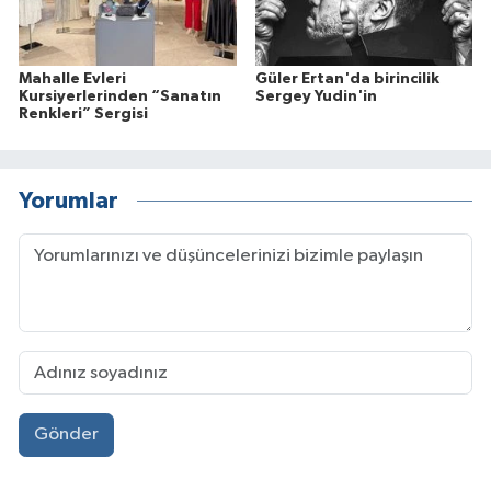
Mahalle Evleri
Güler Ertan'da birincilik
Kursiyerlerinden “Sanatın
Sergey Yudin'in
Renkleri” Sergisi
Yorumlar
Gönder