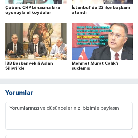
Çoban: CHP binasına kira
İstanbul'da 23 ilçe başkanı
oyunuyla el koydular
atandı
İBB Başkanvekili Aslan
Mehmet Murat Çalık'ı
Silivri'de
suçlamış
Yorumlar