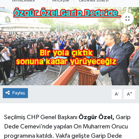
YAYINLANMA
PAYLAŞIM
OKUNMA SÜRESI
Paylaş
-
+
A
A
Seçilmiş CHP Genel Başkanı
Özgür Özel,
Garip
Dede Cemevi’nde yapılan On Muharrem Orucu
programına katıldı. Vakfa gelişte Garip Dede