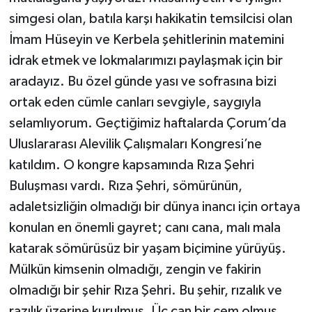
simgesi olan, batıla karşı hakikatin temsilcisi olan
İmam Hüseyin ve Kerbela şehitlerinin matemini
idrak etmek ve lokmalarımızı paylaşmak için bir
aradayız. Bu özel günde yası ve sofrasına bizi
ortak eden cümle canları sevgiyle, saygıyla
selamlıyorum. Geçtiğimiz haftalarda Çorum’da
Uluslararası Alevilik Çalışmaları Kongresi’ne
katıldım. O kongre kapsamında Rıza Şehri
Buluşması vardı. Rıza Şehri, sömürünün,
adaletsizliğin olmadığı bir dünya inancı için ortaya
konulan en önemli gayret; canı cana, malı mala
katarak sömürüsüz bir yaşam biçimine yürüyüş.
Mülkün kimsenin olmadığı, zengin ve fakirin
olmadığı bir şehir Rıza Şehri. Bu şehir, rızalık ve
razılık üzerine kurulmuş. Üç can bir cem olmuş.