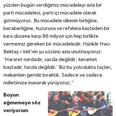
yüzden bugün verdiğimiz mücadeleyi asla bir
parti mücadelesi, parti içi mücadele olarak
görmüyoruz. Bu mücadele ülkenin birliğine,
beraberliğine, huzuruna ve refahına kasteden bir
kara düzene karşı 86 milyon için hep birlikte
vermemiz gereken bir mücadeledir. Hünkâr Hacı
Bektaş-ı Veli’nin şu sözünü asla unutmuyoruz:
‘Hararet nardadır, sacda değildir; keramet
baştadır, tacda değildir.’ Biz bu yolculukta taçları,
makamları geride bıraktık. Sadece ve sadece
milletimize inanarak yürüyoruz.”
Boyun
eğmemeye söz
veriyorum