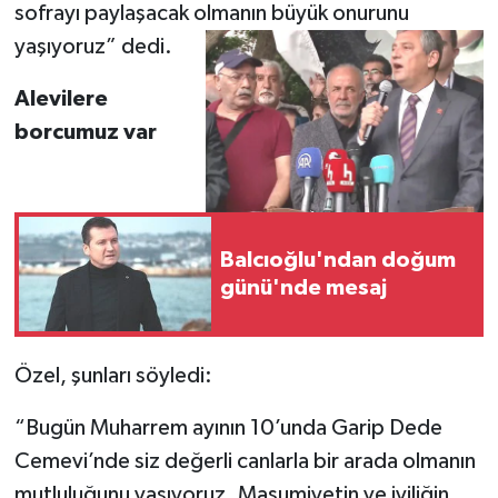
sofrayı paylaşacak olmanın büyük onurunu
yaşıyoruz” dedi.
Alevilere
borcumuz var
Balcıoğlu'ndan doğum
günü'nde mesaj
Özel, şunları söyledi:
“Bugün Muharrem ayının 10’unda Garip Dede
Cemevi’nde siz değerli canlarla bir arada olmanın
mutluluğunu yaşıyoruz. Masumiyetin ve iyiliğin