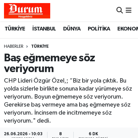
Nöbetçi Eczaneler
TÜRKİYE
İSTANBUL
DÜNYA
POLİTİKA
EKONO
Hava Durumu
HABERLER
TÜRKİYE
Namaz Vakitleri
Baş eğmemeye söz
veriyorum
Trafik Durumu
CHP Lideri Özgür Özel,; “Biz bir yola çıktık. Bu
Süper Lig Puan Durumu ve Fikstür
yolda sizlerle birlikte sonuna kadar yürümeye söz
veriyorum. Boyun eğmemeye söz veriyorum.
Tüm Manşetler
Gerekirse baş vermeye ama baş eğmemeye söz
veriyorum. İncinsem de incitmemeye söz
Son Dakika Haberleri
veriyorum." dedi.
Haber Arşivi
26.06.2026 - 10:03
8
6 DK