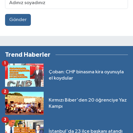
Gönder
Trend Haberler
1
Çoban: CHP binasına kira oyunuyla
el koydular
2
Kırmızı Biber'den 20 öğrenciye Yaz
Kampı
3
İstanbul'da 23 ilçe başkanı atandı