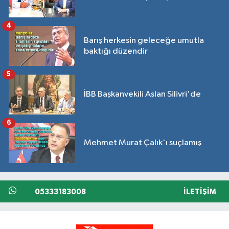
4
Barış herkesin geleceğe umutla
baktığı düzendir
5
İBB Başkanvekili Aslan Silivri'de
6
Mehmet Murat Çalık'ı suçlamış
05333183008
İLETIŞIM