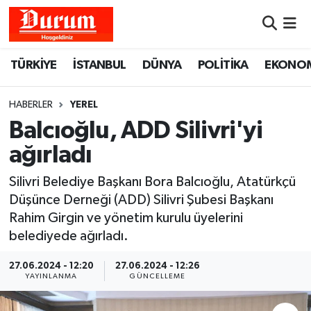
Nöbetçi Eczaneler
TÜRKİYE
İSTANBUL
DÜNYA
POLİTİKA
EKONO
Hava Durumu
HABERLER
YEREL
Namaz Vakitleri
Balcıoğlu, ADD Silivri'yi
ağırladı
Trafik Durumu
Silivri Belediye Başkanı Bora Balcıoğlu, Atatürkçü
Süper Lig Puan Durumu ve Fikstür
Düşünce Derneği (ADD) Silivri Şubesi Başkanı
Rahim Girgin ve yönetim kurulu üyelerini
Tüm Manşetler
belediyede ağırladı.
Son Dakika Haberleri
27.06.2024 - 12:20
27.06.2024 - 12:26
YAYINLANMA
GÜNCELLEME
Haber Arşivi