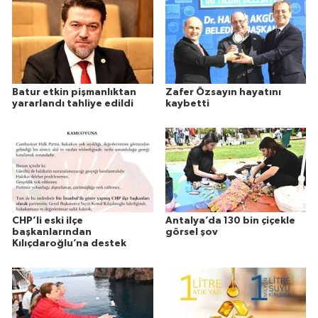
Batur etkin pişmanlıktan
Zafer Özsayın hayatını
yararlandı tahliye edildi
kaybetti
CHP’li eski ilçe
Antalya’da 130 bin çiçekle
başkanlarından
görsel şov
Kılıçdaroğlu’na destek