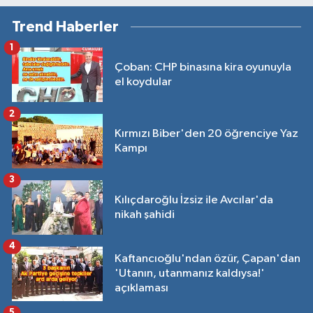
Trend Haberler
1
Çoban: CHP binasına kira oyunuyla
el koydular
2
Kırmızı Biber'den 20 öğrenciye Yaz
Kampı
3
Kılıçdaroğlu İzsiz ile Avcılar'da
nikah şahidi
4
Kaftancıoğlu'ndan özür, Çapan'dan
'Utanın, utanmanız kaldıysa!'
açıklaması
5