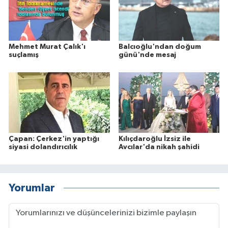
Mehmet Murat Çalık'ı
Balcıoğlu'ndan doğum
suçlamış
günü'nde mesaj
Çapan: Çerkez'in yaptığı
Kılıçdaroğlu İzsiz ile
siyasi dolandırıcılık
Avcılar'da nikah şahidi
Yorumlar