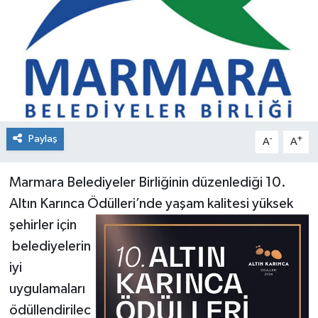
Paylaş
-
+
A
A
Marmara Belediyeler Birliğinin düzenlediği 10.
Altın Karınca Ödülleri’nde yaşam kalitesi yüksek
şehirler için
belediyelerin
iyi
uygulamaları
ödüllendirilec