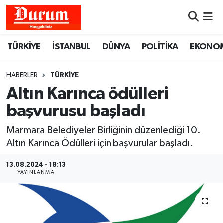
Nöbetçi Eczaneler
TÜRKİYE
İSTANBUL
DÜNYA
POLİTİKA
EKONO
Hava Durumu
HABERLER
TÜRKİYE
Namaz Vakitleri
Altın Karınca ödülleri
başvurusu başladı
Trafik Durumu
Marmara Belediyeler Birliğinin düzenlediği 10.
Süper Lig Puan Durumu ve Fikstür
Altın Karınca Ödülleri için başvurular başladı.
Tüm Manşetler
13.08.2024 - 18:13
YAYINLANMA
Son Dakika Haberleri
Haber Arşivi