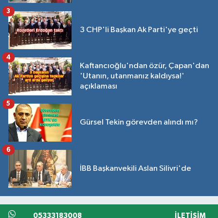
3
3 CHP'li Başkan Ak Parti'ye geçti
4
Kaftancıoğlu'ndan özür, Çapan'dan
'Utanın, utanmanız kaldıysa!'
açıklaması
5
Gürsel Tekin görevden alındı mı?
6
İBB Başkanvekili Aslan Silivri'de
05333183008
İLETIŞIM