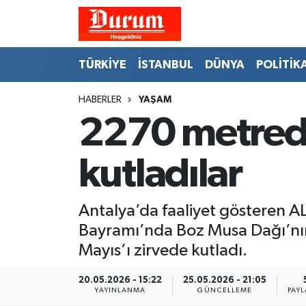
Nöbetçi Eczaneler
TÜRKİYE
İSTANBUL
DÜNYA
POLİTİK
Hava Durumu
HABERLER
YAŞAM
2270 metrede
Namaz Vakitleri
Trafik Durumu
kutladılar
Süper Lig Puan Durumu ve Fikstür
Antalya’da faaliyet gösteren A
Tüm Manşetler
Bayramı’nda Boz Musa Dağı’nın 
Mayıs’ı zirvede kutladı.
Son Dakika Haberleri
20.05.2026 - 15:22
25.05.2026 - 21:05
YAYINLANMA
GÜNCELLEME
PAYL
Haber Arşivi