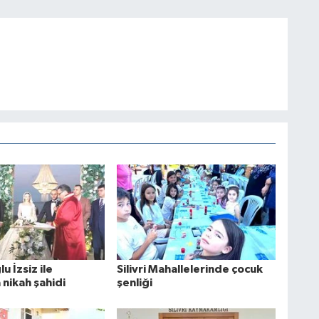
u İzsiz ile
Silivri Mahallelerinde çocuk
 nikah şahidi
şenliği