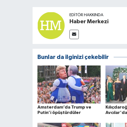
EDITÖR HAKKINDA
Haber Merkezi
Bunlar da ilginizi çekebilir
Amsterdam’da Trump ve
Kılıçdaroğl
Putin’i öpüştürdüler
Avcılar'da