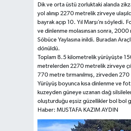
Dik ve orta üstü zorluktaki alanda zikza
yol alınıp 2270 metrelik zirveye ulaşıl
bayrak açıp 10. Yıl Marşı’nı söyledi. 
ve dinlenme molasınsan sonra, 2000
Söbüce Yaylasına inildi. Buradan Araç
dönüldü.
Toplam 8.5 kilometrelik yürüyüşte 1
metrelerden 2270 metrelik zirveye çıkı
770 metre tırmanılmış, zirveden 270 me
Yürüyüş boyunca kısa dinlenme ve fot
kuzeyden güneye uzanan dağ silsileleri
oluşturduğu eşsiz güzellikler bol bol 
Haber: MUSTAFA KAZIM AYDIN