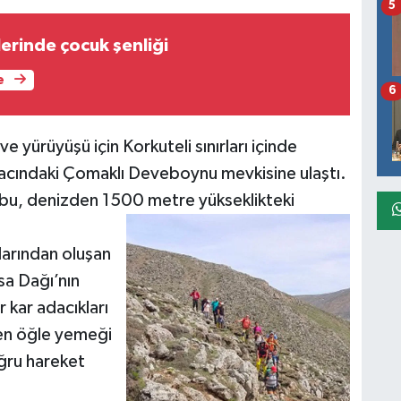
5
elerinde çocuk şenliği
e
6
e yürüyüşü için Korkuteli sınırları içinde
cındaki Çomaklı Deveboynu mevkisine ulaştı.
u, denizden 1500 metre yükseklikteki
larından oluşan
sa Dağı’nın
r kar adacıkları
en öğle yemeği
ğru hareket