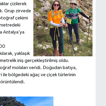
klar çizilerek
dı. Grup zirvede
Fotoğraf çekimi
 metredeki
la Antalya’ya
500
larak, yaklaşık
trelik iniş gerçekleştirilmiş oldu.
oğraf molaları veridi. Doğudan batıya,
 ile bölgedeki ağaç ve çiçek türlerinin
görüntülendi.