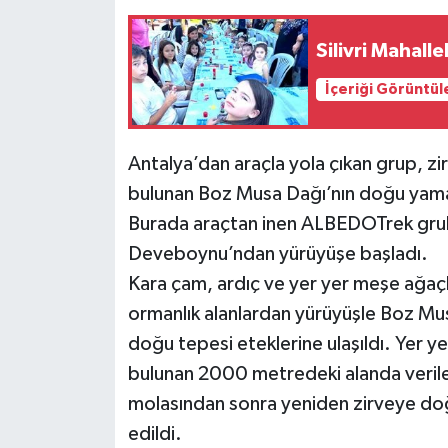
Silivri Mahall
İçeriği Görüntül
Antalya’dan araçla yola çıkan grup, zirv
bulunan Boz Musa Dağı’nın doğu yama
Burada araçtan inen ALBEDOTrek grub
Deveboynu’ndan yürüyüşe başladı.
Kara çam, ardıç ve yer yer meşe ağaç
ormanlık alanlardan yürüyüşle Boz Mu
doğu tepesi eteklerine ulaşıldı. Yer ye
bulunan 2000 metredeki alanda veril
molasından sonra yeniden zirveye do
edildi.