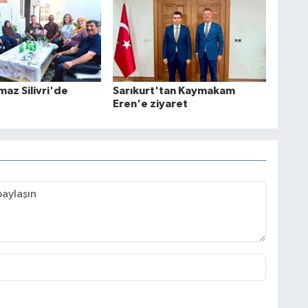
maz Silivri'de
Sarıkurt'tan Kaymakam
Eren'e ziyaret