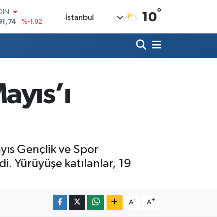
91,74
%-1.82
°
10
AR
İstanbul
3620
%0.02
O
8690
%0.19
LİN
0380
%0.18
TIN
2,09000
%0.19
ayıs’ı
100
98,00
%0
yıs Gençlik ve Spor
. Yürüyüşe katılanlar, 19
-
+
A
A