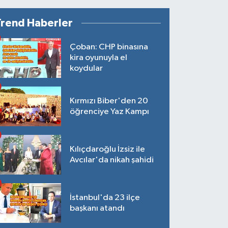
Trend Haberler
Çoban: CHP binasına
kira oyunuyla el
koydular
Kırmızı Biber'den 20
öğrenciye Yaz Kampı
Kılıçdaroğlu İzsiz ile
Avcılar'da nikah şahidi
İstanbul'da 23 ilçe
başkanı atandı