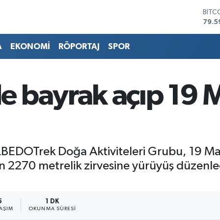
79.5
DOL
45,4
EUR
53,3
A
EKONOMİ
RÖPORTAJ
SPOR
STER
61,6
G.AL
686
 bayrak açıp 19 M
BİST
14.5
LBEDOTrek Doğa Aktiviteleri Grubu, 19 Ma
2270 metrelik zirvesine yürüyüş düzenledi
5
1 DK
AŞIM
OKUNMA SÜRESI